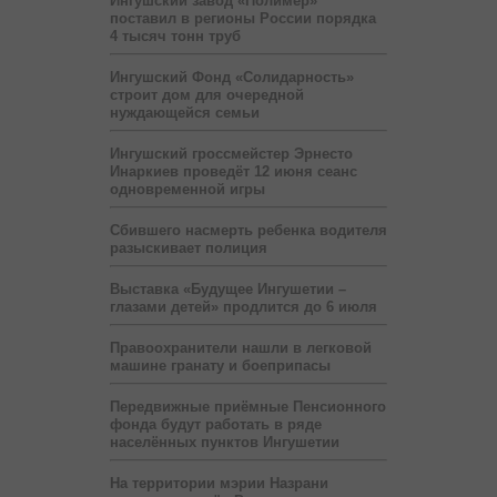
Ингушский завод «Полимер»
поставил в регионы России порядка
4 тысяч тонн труб
Ингушский Фонд «Солидарность»
строит дом для очередной
нуждающейся семьи
Ингушский гроссмейстер Эрнесто
Инаркиев проведёт 12 июня сеанс
одновременной игры
Сбившего насмерть ребенка водителя
разыскивает полиция
Выставка «Будущее Ингушетии –
глазами детей» продлится до 6 июля
Правоохранители нашли в легковой
машине гранату и боеприпасы
Передвижные приёмные Пенсионного
фонда будут работать в ряде
населённых пунктов Ингушетии
На территории мэрии Назрани