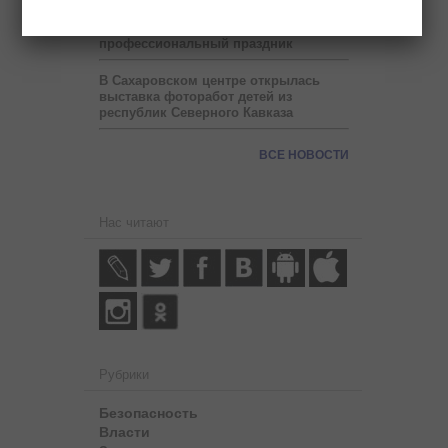
Социальные работники отмечают
профессиональный праздник
В Сахаровском центре открылась
выставка фоторабот детей из
республик Северного Кавказа
ВСЕ НОВОСТИ
Нас читают
Рубрики
Безопасность
Власти