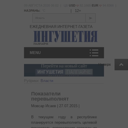
09 АВГУСТА 2026 06:02 | ЦБ
USD
82.1665
EUR
94.8366 |
|
12+
НАЗРАНЬ:
°С
Искать
ЕЖЕДНЕВНАЯ ИНТЕРНЕТ-ГАЗЕТА
MENU
Наверх
Рубрики:
Власти
Показатели
перевыполнят
Мовсар Исаев |
27.07.2015
|
В текущем году в республике
планируется перевыполнить целевой
показатель переселения граждан из