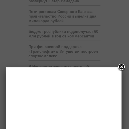
развернут шатёр Рамадана
Пяти регионам Северного Кавказа
правительство России выделит два
миллиарда рублей
Бюджет республики недополучает 60
млн рублей в год от коммерсантов
При финансовой поддержке
«Транснефти» в Ингушетии построен
спорткомплекс
В Ингушетии запустят пилотный
проект по учету потребленного газа
на расстоянии
В месяц Рамадан в Ингушетии на
один час сокращен рабочий день
Прокуратура нашла нарушения в
работе восьми детсадов Малгобека
В Ингушетии принимаются меры по
прекращению безлицензионной
разработки полезных ископаемых