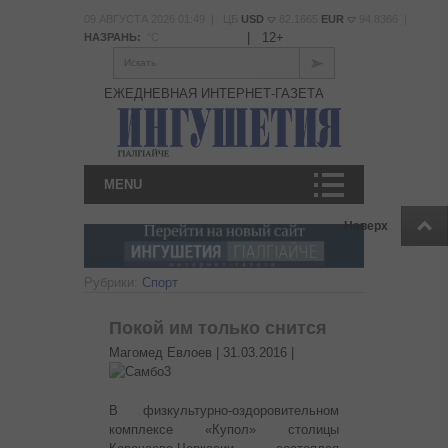
09 АВГУСТА 2026 01:49 | ЦБ
USD
82.1665
EUR
94.8366 |
|
12+
НАЗРАНЬ:
°С
Искать
ЕЖЕДНЕВНАЯ ИНТЕРНЕТ-ГАЗЕТА
MENU
Наверх
Рубрики:
Спорт
Покой им только снится
Магомед Евлоев |
31.03.2016
|
В физкультурно-оздоровительном
комплексе «Купол» столицы