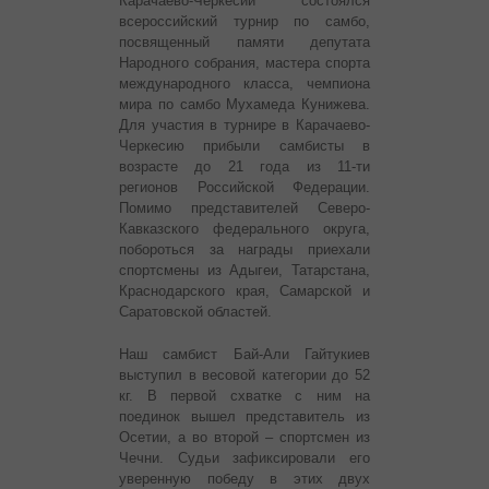
Карачаево-Черкесии состоялся
всероссийский турнир по самбо,
посвященный памяти депутата
Народного собрания, мастера спорта
международного класса, чемпиона
мира по самбо Мухамеда Кунижева.
Для участия в турнире в Карачаево-
Черкесию прибыли самбисты в
возрасте до 21 года из 11-ти
регионов Российской Федерации.
Помимо представителей Северо-
Кавказского федерального округа,
побороться за награды приехали
спортсмены из Адыгеи, Татарстана,
Краснодарского края, Самарской и
Саратовской областей.
Наш самбист Бай-Али Гайтукиев
выступил в весовой категории до 52
кг. В первой схватке с ним на
поединок вышел представитель из
Осетии, а во второй – спортсмен из
Чечни. Судьи зафиксировали его
уверенную победу в этих двух