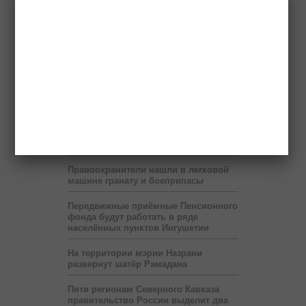
Ингушский Фонд «Солидарность»
строит дом для очередной
нуждающейся семьи
Ингушский гроссмейстер Эрнесто
Инаркиев проведёт 12 июня сеанс
одновременной игры
Сбившего насмерть ребенка водителя
разыскивает полиция
Выставка «Будущее Ингушетии –
глазами детей» продлится до 6 июля
Правоохранители нашли в легковой
машине гранату и боеприпасы
Передвижные приёмные Пенсионного
фонда будут работать в ряде
населённых пунктов Ингушетии
На территории мэрии Назрани
развернут шатёр Рамадана
Пяти регионам Северного Кавказа
правительство России выделит два