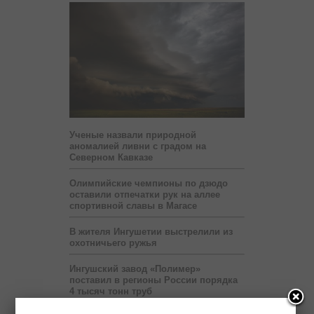
Ученые назвали природной
аномалией ливни с градом на
Северном Кавказе
Олимпийские чемпионы по дзюдо
оставили отпечатки рук на аллее
спортивной славы в Магасе
В жителя Ингушетии выстрелили из
охотничьего ружья
Ингушский завод «Полимер»
поставил в регионы России порядка
4 тысяч тонн труб