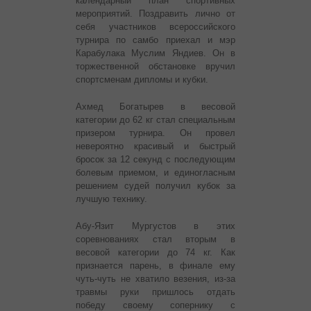
календарный план спортивных
мероприятий. Поздравить лично от
себя участников всероссийского
турнира по самбо приехал и мэр
Карабулака Муслим Яндиев. Он в
торжественной обстановке вручил
спортсменам дипломы и кубки.
Ахмед Богатырев в весовой
категории до 62 кг стал специальным
призером турнира. Он провел
невероятно красивый и быстрый
бросок за 12 секунд с последующим
болевым приемом, и единогласным
решением судей получил кубок за
лучшую технику.
Абу-Язит Мургустов в этих
соревнованиях стал вторым в
весовой категории до 74 кг. Как
признается парень, в финале ему
чуть-чуть не хватило везения, из-за
травмы руки пришлось отдать
победу своему сопернику с