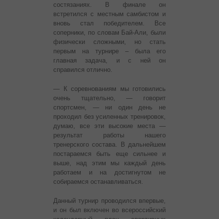
состязаниях. В финале он
встретился с местным самбистом и
вновь стал победителем. Все
соперники, по словам Бай-Али, были
физически сложными, но стать
первым на турнире – была его
главная задача, и с ней он
справился отлично.
— К соревнованиям мы готовились
очень тщательно, — говорит
спортсмен, — ни один день не
проходил без усиленных тренировок,
думаю, все эти высокие места —
результат работы нашего
тренерского состава. В дальнейшем
постараемся быть еще сильнее и
выше, над этим мы каждый день
работаем и на достигнутом не
собираемся останавливаться.
Данный турнир проводился впервые,
и он был включен во всероссийский