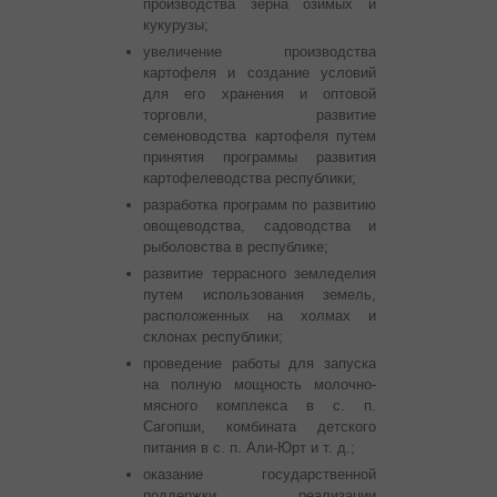
производства зерна озимых и
кукурузы;
увеличение производства
картофеля и создание условий
для его хранения и оптовой
торговли, развитие
семеноводства картофеля путем
принятия программы развития
картофелеводства республики;
разработка программ по развитию
овощеводства, садоводства и
рыболовства в республике;
развитие террасного земледелия
путем использования земель,
расположенных на холмах и
склонах республики;
проведение работы для запуска
на полную мощность молочно-
мясного комплекса в с. п.
Сагопши, комбината детского
питания в с. п. Али-Юрт и т. д.;
оказание государственной
поддержки реализации