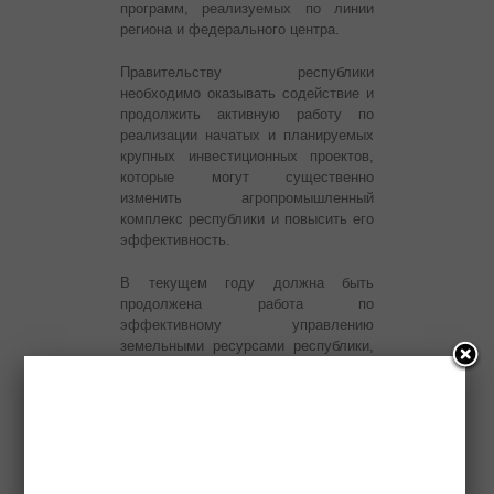
программ, реализуемых по линии
региона и федерального центра.
Правительству республики
необходимо оказывать содействие и
продолжить активную работу по
реализации начатых и планируемых
крупных инвестиционных проектов,
которые могут существенно
изменить агропромышленный
комплекс республики и повысить его
эффективность.
В текущем году должна быть
продолжена работа по
эффективному управлению
земельными ресурсами республики,
включая оформление прав на земли
сельскохозяйственного назначения.
Одной из стратегических задач на
ближайшую перспективу является
создание условий по охране
наиболее ценных