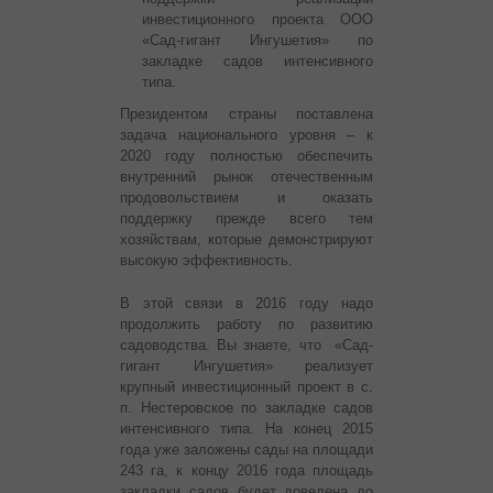
инвестиционного проекта ООО
«Сад-гигант Ингушетия» по
закладке садов интенсивного
типа.
Президентом страны поставлена
задача национального уровня – к
2020 году полностью обеспечить
внутренний рынок отечественным
продовольствием и оказать
поддержку прежде всего тем
хозяйствам, которые демонстрируют
высокую эффективность.
В этой связи в 2016 году надо
продолжить работу по развитию
садоводства. Вы знаете, что «Сад-
гигант Ингушетия» реализует
крупный инвестиционный проект в с.
п. Нестеровское по закладке садов
интенсивного типа. На конец 2015
года уже заложены сады на площади
243 га, к концу 2016 года площадь
закладки садов будет доведена до