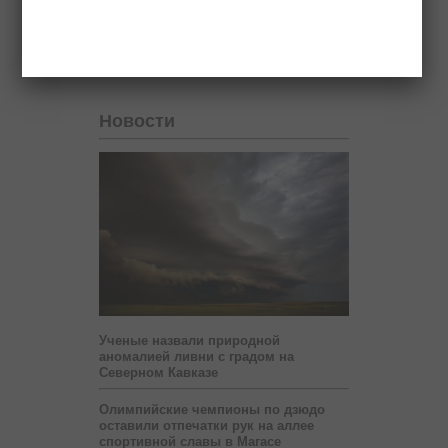
Новости партнеров
Новости
Ученые назвали природной
аномалией ливни с градом на
Северном Кавказе
Олимпийские чемпионы по дзюдо
оставили отпечатки рук на аллее
спортивной славы в Магасе