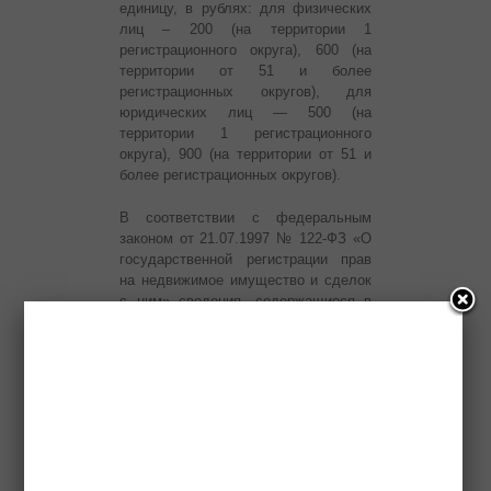
единицу, в рублях: для физических
лиц – 200 (на территории 1
регистрационного округа), 600 (на
территории от 51 и более
регистрационных округов), для
юридических лиц — 500 (на
территории 1 регистрационного
округа), 900 (на территории от 51 и
более регистрационных округов).
В соответствии с федеральным
законом от 21.07.1997 № 122-ФЗ «О
государственной регистрации прав
на недвижимое имущество и сделок
с ним» сведения, содержащиеся в
ЕГРП, предоставляются в срок не
более чем пять рабочих дней со дня
получения соответствующего
запроса.