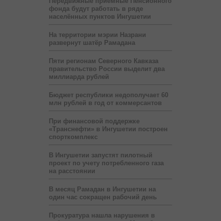
Передвижные приёмные Пенсионного
фонда будут работать в ряде
населённых пунктов Ингушетии
На территории мэрии Назрани
развернут шатёр Рамадана
Пяти регионам Северного Кавказа
правительство России выделит два
миллиарда рублей
Бюджет республики недополучает 60
млн рублей в год от коммерсантов
При финансовой поддержке
«Транснефти» в Ингушетии построен
спорткомплекс
В Ингушетии запустят пилотный
проект по учету потребленного газа
на расстоянии
В месяц Рамадан в Ингушетии на
один час сокращен рабочий день
Прокуратура нашла нарушения в