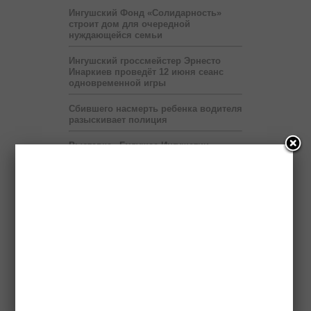
Ингушский Фонд «Солидарность»
строит дом для очередной
нуждающейся семьи
Ингушский гроссмейстер Эрнесто
Инаркиев проведёт 12 июня сеанс
одновременной игры
Сбившего насмерть ребенка водителя
разыскивает полиция
Выставка «Будущее Ингушетии –
глазами детей» продлится до 6 июля
Правоохранители нашли в легковой
машине гранату и боеприпасы
Передвижные приёмные Пенсионного
фонда будут работать в ряде
населённых пунктов Ингушетии
На территории мэрии Назрани
развернут шатёр Рамадана
Пяти регионам Северного Кавказа