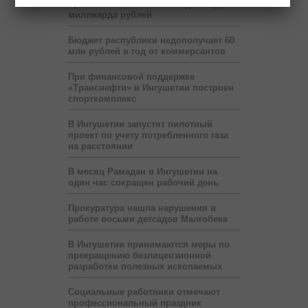
правительство России выделит два
миллиарда рублей
Бюджет республики недополучает 60
млн рублей в год от коммерсантов
При финансовой поддержке
«Транснефти» в Ингушетии построен
спорткомплекс
В Ингушетии запустят пилотный
проект по учету потребленного газа
на расстоянии
В месяц Рамадан в Ингушетии на
один час сокращен рабочий день
Прокуратура нашла нарушения в
работе восьми детсадов Малгобека
В Ингушетии принимаются меры по
прекращению безлицензионной
разработки полезных ископаемых
Социальные работники отмечают
профессиональный праздник