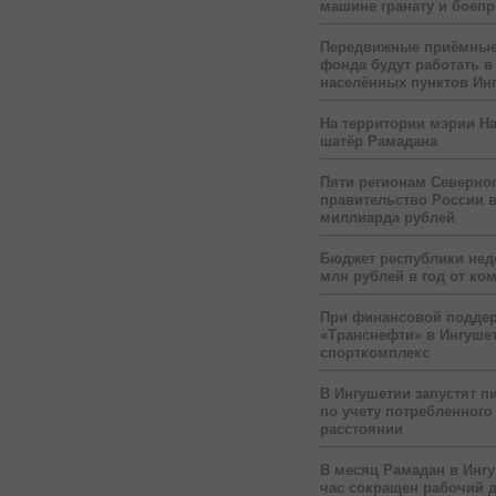
машине гранату и боеп
Передвижные приёмные
фонда будут работать в
населённых пунктов Ин
На территории мэрии На
шатёр Рамадана
Пяти регионам Северног
правительство России 
миллиарда рублей
Бюджет республики нед
млн рублей в год от ко
При финансовой подде
«Транснефти» в Ингуше
спорткомплекс
В Ингушетии запустят п
по учету потребленного 
расстоянии
В месяц Рамадан в Инг
час сокращен рабочий 