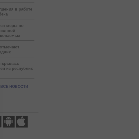
ушения в работе
бека
тся меры по
зионной
скопаемых
 отмечают
здник
открылась
ей из республик
ВСЕ НОВОСТИ