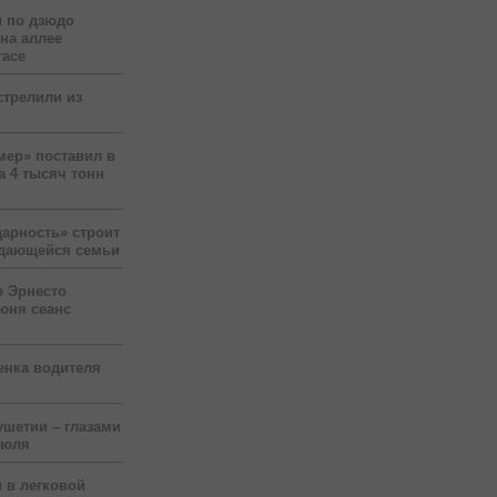
 по дзюдо
 на аллее
гасе
стрелили из
мер» поставил в
а 4 тысяч тонн
арность» строит
ждающейся семьи
р Эрнесто
юня сеанс
енка водителя
ушетии – глазами
июля
 в легковой