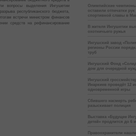
Олимпийские чемпионы
ли вопросы выделения Ингушетии
оставили отпечатки рук
разрыва республиканского бюджета,
спортивной славы в Ма
итогам встречи министром финансов
ении средств на рефинансирование
В жителя Ингушетии вы
охотничьего ружья
Ингушский завод «Поли
регионы России порядк
труб
Ингушский Фонд «Солид
дом для очередной ну
Ингушский гроссмейсте
Инаркиев проведёт 12 и
одновременной игры
Сбившего насмерть реб
разыскивает полиция
Выставка «Будущее Инг
детей» продлится до 6 
Правоохранители нашли