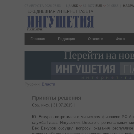
07 АВГУСТА 2026 07:53 | ЦБ
USD
81.4077
EUR
94.0585 |
НАЗР
ЕЖЕДНЕВНАЯ ИНТЕРНЕТ-ГАЗЕТА
Главная
Редакция
О газете
Фото
Рубрики:
Власти
Приняты решения
Соб. инф. |
31.07.2015
|
Ю. Евкуров встретился с министром финансов РФ Ан
служба Главы Ингушетии. Вместе с региональным м
Бек Евкуров обсудил вопросы оказания республике
стороны обсудили вопрос выделения средств на рефи