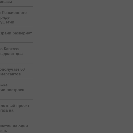
рипасы
 Пенсионного
 ряде
гушетии
зрани развернут
о Кавказа
выделит два
ополучает 60
ммерсантов
ржке
тии построен
илотный проект
газа на
ушетии на один
день