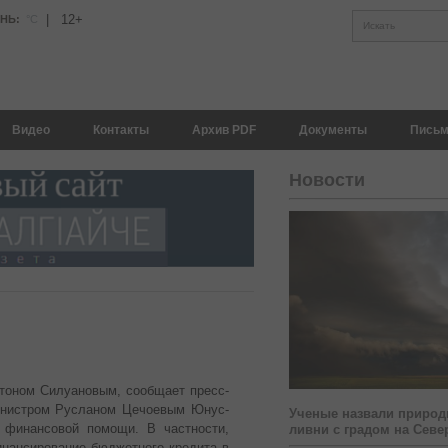
|
12+
АНЬ:
°С
Искать
Видео
Контакты
Архив PDF
Документы
Письм
Новости
тоном Силуановым, сообщает пресс-
инистром Русланом Цечоевым Юнус-
Ученые назвали природ
 финансовой помощи. В частности,
ливни с градом на Севе
нансирование бюджетного кредита в