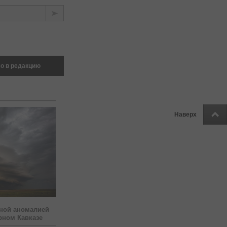
о в редакцию
Наверх
ной аномалией
рном Кавказе