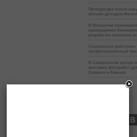
Прокуратура нашла нар
восьми детсадов Малго
В Ингушетии принимаю
прекращению безлицен
разработки полезных и
Социальные работники
профессиональный пра
В Сахаровском центре 
выставка фоторабот дет
Северного Кавказа
Нас читают