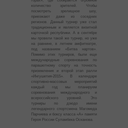
горах», где собирается огромное
количество зрителей. Чтобы
посмотреть зрелищное шоу,
приезжают даже из соседних
регионов. Данный турнир уже стал
традиционным и является визитной
карточкой республики. А в сентябре
мы провели такой же турнир, но уже
на равнине, в летнем амфитеатре,
под названием «Битва нартов».
Помимо этих турниров, были еще
международные соревнования по
парашютному спорту на точность
приземления и второй этап ралли
«Ингушетия-2015». В календаре
спортивно-массовых мероприятий
каждый год мы планируем
соревнования международного и
всероссийского уровней. Это
турниры по дзюдо имени
легендарного спортсмена Магомеда
Парчиева и боксу класса «А» памяти
Героя России Суламбека Осканова.