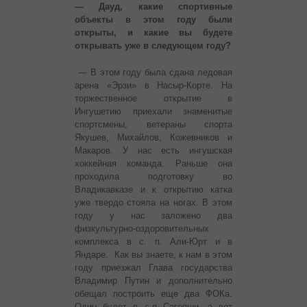
— Дауд, какие спортивные
объекты в этом году были
открыты, и какие вы будете
открывать уже в следующем году?
— В этом году была сдана ледовая
арена «Эрзи» в Насыр-Корте. На
торжественное открытие в
Ингушетию приехали знаменитые
спортсмены, ветераны спорта
Якушев, Михайлов, Кожевников и
Макаров. У нас есть ингушская
хоккейная команда. Раньше она
проходила подготовку во
Владикавказе и к открытию катка
уже твердо стояла на ногах. В этом
году у нас заложено два
физкультурно-оздоровительных
комплекса в с. п. Али-Юрт и в
Яндаре. Как вы знаете, к нам в этом
году приезжал Глава государства
Владимир Путин и дополнительно
обещал построить еще два ФОКа.
Один будет в с.п Сагопши, а вот