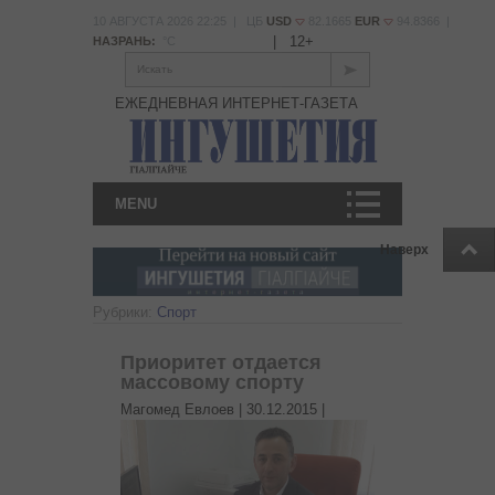
10 АВГУСТА 2026 22:25 | ЦБ
USD
82.1665
EUR
94.8366 |
|
12+
НАЗРАНЬ:
°С
Искать
ЕЖЕДНЕВНАЯ ИНТЕРНЕТ-ГАЗЕТА
MENU
Наверх
Рубрики:
Спорт
Приоритет отдается
массовому спорту
Магомед Евлоев |
30.12.2015
|