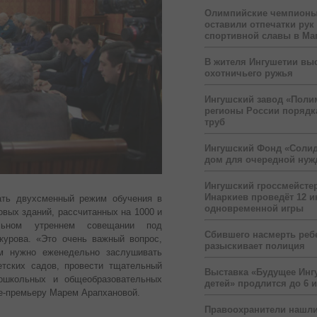
Олимпийские чемпионы
оставили отпечатки рук
спортивной славы в Ма
В жителя Ингушетии вы
охотничьего ружья
Ингушский завод «Поли
регионы России порядк
труб
Ингушский Фонд «Солид
дом для очередной ну
Ингушский гроссмейсте
Инаркиев проведёт 12 и
ать двухсменный режим обучения в
одновременной игры
овых зданий, рассчитанных на 1000 и
ьном утреннем совещании под
Сбившего насмерть реб
вкурова.
«Это очень важный вопрос,
разыскивает полиция
м нужно еженедельно заслушивать
етских садов, провести тщательный
Выставка «Будущее Инг
ошкольных и общеобразовательных
детей» продлится до 6 
це-премьеру Марем Арапхановой.
Правоохранители нашли