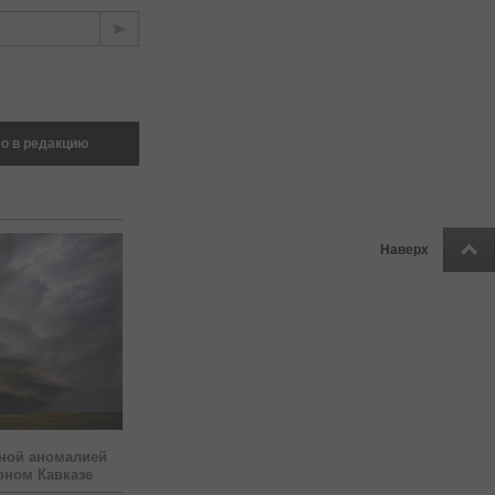
о в редакцию
Наверх
ной аномалией
рном Кавказе