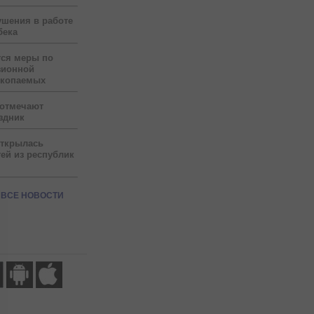
ушения в работе
бека
тся меры по
зионной
скопаемых
 отмечают
здник
открылась
ей из республик
ВСЕ НОВОСТИ