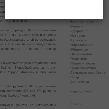
еестр государственного имущества
 числе разрешение на строительство,
аспорт на объекты недвижимости,
Рубрики
новление уполномоченного органа о
ался у заказчика».
Безопасность
Власти
Здоровье
усилия Дирекции ФЦП «Социально-
История
0-2016 гг.», Минсельхоза и в целом
Культура
ии балансодержателей ветеринарных
Образование
ил в кратчайшие сроки представить
Общество
обственности и внесения в реестр
Объявления
Политика
Право и закон
ы обустройства реконструированного
Происшествия
-602 км). Подробный доклад на эту
Сельское хозяйство
 ФКУ Упрдор «Кавказ» в Ингушетии
Спорт
Экономика
 165 478 рублей. В 2013 году освоено
ств составила 467 448 173 рубля, в
Новости СМИ2
воить более 57 млн. руб.
Архивы
онтажные работы, за исключением