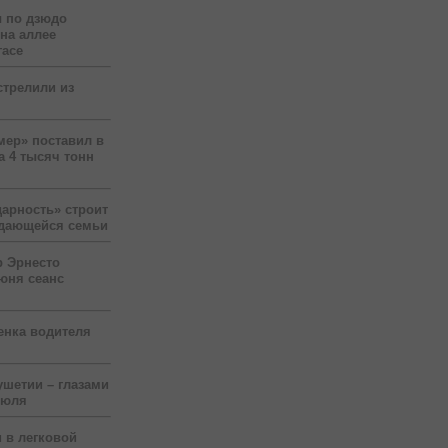
 по дзюдо
 на аллее
гасе
стрелили из
мер» поставил в
а 4 тысяч тонн
арность» строит
ждающейся семьи
р Эрнесто
юня сеанс
енка водителя
ушетии – глазами
июля
 в легковой