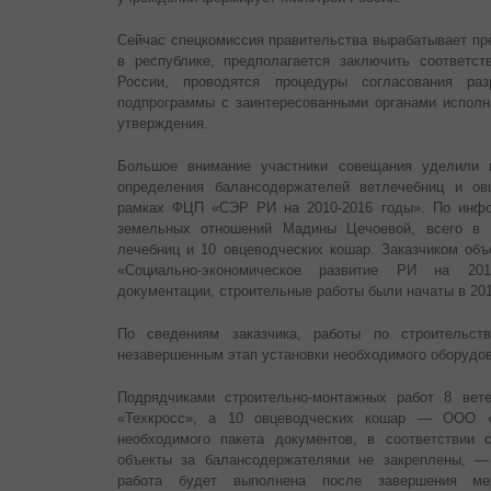
Сейчас спецкомиссия правительства вырабатывает пр
в республике, предполагается заключить соответс
России, проводятся процедуры согласования разр
подпрограммы с заинтересованными органами испол
утверждения.
Большое внимание участники совещания уделили 
определения балансодержателей ветлечебниц и ов
рамках ФЦП «СЭР РИ на 2010-2016 годы». По инфо
земельных отношений Мадины Цечоевой, всего в р
лечебниц и 10 овцеводческих кошар. Заказчиком об
«Социально-экономическое развитие РИ на 2010
документации, строительные работы были начаты в 201
По сведениям заказчика, работы по строительс
незавершенным этап установки необходимого оборудов
Подрядчиками строительно-монтажных работ 8 вет
«Техкросс», а 10 овцеводческих кошар — ООО «
необходимого пакета документов, в соответствии 
объекты за балансодержателями не закреплены, 
работа будет выполнена после завершения мер