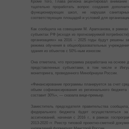
Кроме того, Глава региона акцентировал внимание
тщательно проработать вопрос создания дополнит
функционирующих школ, не нарушая санитарн
соответствующих площадей и условий для организации
Как сообщила на совещании М. Арапханова, в рамках
субъектах РФ (исходя из прогнозируемой потребности
организациях» на 2016 – 2025 годы будут решены з
режима обучения в общеобразовательных учреждени
здания из объектов с 50%-ным износом.
Она отметила, что программа разработана на основе 
представленных субъектами, в том числе и Ингуш
мониторинга, проведенного Минобрнауки России.
«Финансирование программы планируется за счет ср
объем софинансирования из регионального бюджета 
составит 30%», — сказала вице-премьер.
Заместитель председателя правительства сообщила
федерального бюджета будет осуществляться за
ассигнований, начиная с 2016 г., в рамках госпрог
2013-2020 гг. Реестр типовой проектно-сметной доку
учреждений формирует Минстрой России.