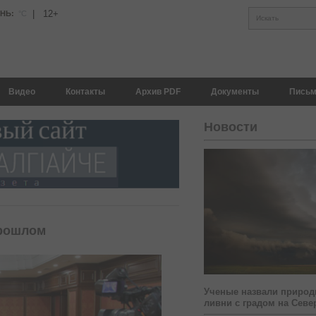
|
12+
АНЬ:
°С
Искать
Видео
Контакты
Архив PDF
Документы
Письм
Новости
прошлом
Ученые назвали природ
ливни с градом на Севе