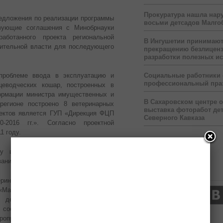
Прокуратура нашла нар
едложения по реализации программы
восьми детсадов Малго
твующие соглашения с Минобрнауки
аботанного проекта региональной
В Ингушетии принимаю
нительной власти для последующего
прекращению безлицен
разработки полезных и
проблеме ввода в эксплуатацию и
Социальные работники
профессиональный пра
цеводческих кошар, построенных в
рмации министра имущественных и
В Сахаровском центре 
егионе построено 8 ветеринарных
выставка фоторабот дет
ъектов является ГУП «Дирекция ФЦП
Северного Кавказа
-2016 гг.». Согласно проектной
1 году.
тву выполнены на 100%. Остается
ания.
Нас читают
еринарных лечебниц является ООО
Махло». «В связи с отсутствием
с действующим законодательством,
— сообщила М. Цечоева. — Данная
оприятий по регистрации права