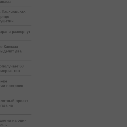
рипасы
 Пенсионного
 ряде
гушетии
зрани развернут
о Кавказа
выделит два
ополучает 60
ммерсантов
ржке
тии построен
илотный проект
газа на
ушетии на один
день