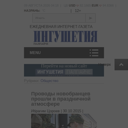
09 АВГУСТА 2026 04:18 | ЦБ
USD
82.1665
EUR
94.8366 |
|
12+
НАЗРАНЬ:
°С
Искать
ЕЖЕДНЕВНАЯ ИНТЕРНЕТ-ГАЗЕТА
MENU
Наверх
Рубрики:
Общество
Проводы новобранцев
прошли в праздничной
атмосфере
Ибрагим Цороев |
30.10.2015
|