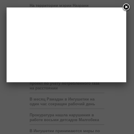
На территории мэрии Назрани
развернут шатёр Рамадана
Пяти регионам Северного Кавказа
правительство России выделит два
миллиарда рублей
Бюджет республики недополучает 60
млн рублей в год от коммерсантов
При финансовой поддержке
«Транснефти» в Ингушетии построен
спорткомплекс
В Ингушетии запустят пилотный
проект по учету потребленного газа
на расстоянии
В месяц Рамадан в Ингушетии на
один час сокращен рабочий день
Прокуратура нашла нарушения в
работе восьми детсадов Малгобека
В Ингушетии принимаются меры по