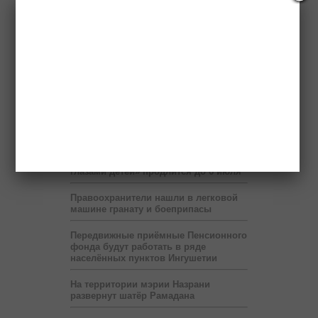
Ингушский Фонд «Солидарность»
строит дом для очередной
нуждающейся семьи
Ингушский гроссмейстер Эрнесто
Инаркиев проведёт 12 июня сеанс
одновременной игры
Сбившего насмерть ребенка водителя
разыскивает полиция
Выставка «Будущее Ингушетии –
глазами детей» продлится до 6 июля
Правоохранители нашли в легковой
машине гранату и боеприпасы
Передвижные приёмные Пенсионного
фонда будут работать в ряде
населённых пунктов Ингушетии
На территории мэрии Назрани
развернут шатёр Рамадана