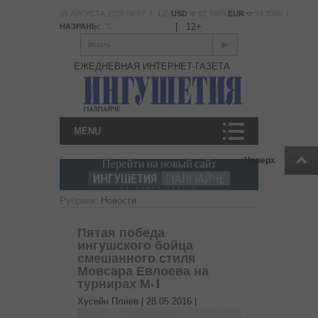
09 АВГУСТА 2026 08:07 | ЦБ
USD
82.1665
EUR
94.8366 |
|
12+
НАЗРАНЬ:
°С
Искать
ЕЖЕДНЕВНАЯ ИНТЕРНЕТ-ГАЗЕТА
MENU
Наверх
Рубрики:
Новости
Пятая победа
ингушского бойца
смешанного стиля
Мовсара Евлоева на
турнирах М-1
Хусейн Плиев |
28.05.2016
|