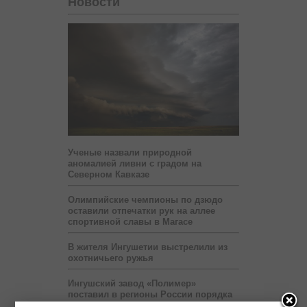
Новости
Ученые назвали природной
аномалией ливни с градом на
Северном Кавказе
Олимпийские чемпионы по дзюдо
оставили отпечатки рук на аллее
спортивной славы в Магасе
В жителя Ингушетии выстрелили из
охотничьего ружья
Ингушский завод «Полимер»
поставил в регионы России порядка
4 тысяч тонн труб