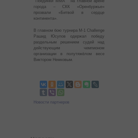
Поединки MMA на главной арене
города – СКК «Оренбуржье»
прозвали «Битвой в сердце
континента».
В главном бою турнира М-1 Challenge
Рашид Юсупов одержал победу
раздельным решением судей над
действующим чемпионом
организации в полутяжёлом весе
Виктором Немковым.
Новости партнеров