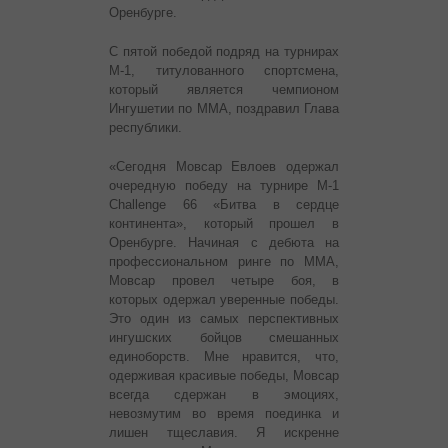
Оренбурге.
С пятой победой подряд на турнирах
М-1, титулованного спортсмена,
который является чемпионом
Ингушетии по ММА, поздравил Глава
республики.
«Сегодня Мовсар Евлоев одержал
очередную победу на турнире M-1
Challenge 66 «Битва в сердце
континента», который прошел в
Оренбурге. Начиная с дебюта на
профессиональном ринге по ММА,
Мовсар провел четыре боя, в
которых одержал уверенные победы.
Это один из самых перспективных
ингушских бойцов смешанных
единоборств. Мне нравится, что,
одерживая красивые победы, Мовсар
всегда сдержан в эмоциях,
невозмутим во время поединка и
лишен тщеславия. Я искренне