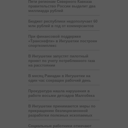
Пяти регионам Северного Кавказа
правительство России выделит два
миллиарда рублей
Бюджет республики недополучает 60
млн рублей в год от коммерсантов
При финансовой поддержке
«Транснефти» в Ингушетии построен
спорткомплекс
В Ингушетии запустят пилотный
проект по учету потребленного газа
на расстоянии
В месяц Рамадан в Ингушетии на
один час сокращен рабочий день
Прокуратура нашла нарушения в
работе восьми детсадов Малгобека
В Ингушетии принимаются меры по
прекращению безлицензионной
разработки полезных ископаемых
Социальные работники отмечают