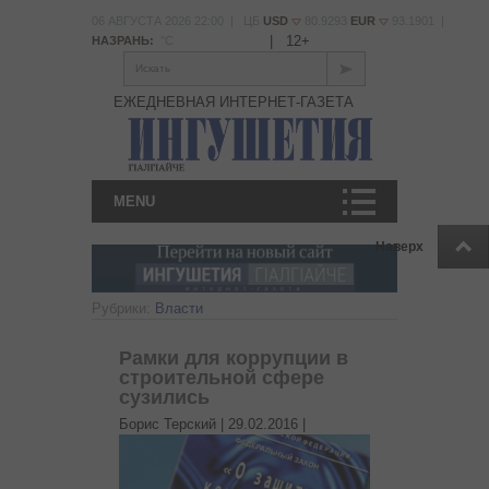
06 АВГУСТА 2026 22:00 | ЦБ
USD
80.9293
EUR
93.1901 |
|
12+
НАЗРАНЬ:
°С
Искать
ЕЖЕДНЕВНАЯ ИНТЕРНЕТ-ГАЗЕТА
MENU
Наверх
Рубрики:
Власти
Рамки для коррупции в
строительной сфере
сузились
Борис Терский |
29.02.2016
|