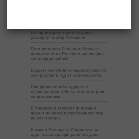
Передвижные приёмные Пенсионного
фонда будут работать в ряде
населённых пунктов Ингушетии
На территории мэрии Назрани
развернут шатёр Рамадана
Пяти регионам Северного Кавказа
правительство России выделит два
миллиарда рублей
Бюджет республики недополучает 60
млн рублей в год от коммерсантов
При финансовой поддержке
«Транснефти» в Ингушетии построен
спорткомплекс
В Ингушетии запустят пилотный
проект по учету потребленного газа
на расстоянии
В месяц Рамадан в Ингушетии на
один час сокращен рабочий день