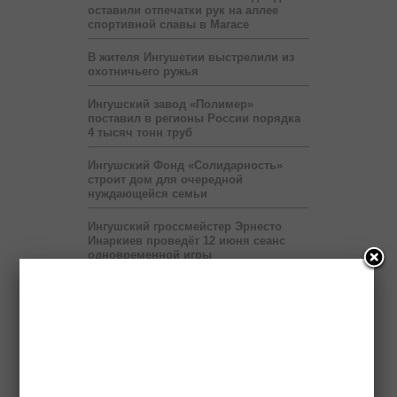
оставили отпечатки рук на аллее
спортивной славы в Магасе
В жителя Ингушетии выстрелили из
охотничьего ружья
Ингушский завод «Полимер»
поставил в регионы России порядка
4 тысяч тонн труб
Ингушский Фонд «Солидарность»
строит дом для очередной
нуждающейся семьи
Ингушский гроссмейстер Эрнесто
Инаркиев проведёт 12 июня сеанс
одновременной игры
Сбившего насмерть ребенка водителя
разыскивает полиция
Выставка «Будущее Ингушетии –
глазами детей» продлится до 6 июля
Правоохранители нашли в легковой
машине гранату и боеприпасы