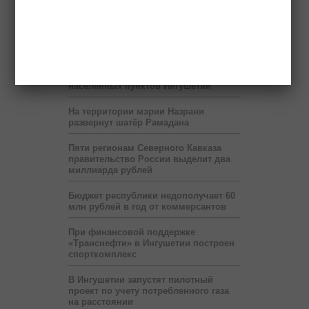
глазами детей» продлится до 6 июля
Правоохранители нашли в легковой
машине гранату и боеприпасы
Передвижные приёмные Пенсионного
фонда будут работать в ряде
населённых пунктов Ингушетии
На территории мэрии Назрани
развернут шатёр Рамадана
Пяти регионам Северного Кавказа
правительство России выделит два
миллиарда рублей
Бюджет республики недополучает 60
млн рублей в год от коммерсантов
При финансовой поддержке
«Транснефти» в Ингушетии построен
спорткомплекс
В Ингушетии запустят пилотный
проект по учету потребленного газа
на расстоянии