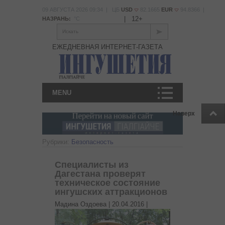
09 АВГУСТА 2026 09:34 | ЦБ
USD
82.1665
EUR
94.8366 |
|
12+
НАЗРАНЬ:
°С
Искать
ЕЖЕДНЕВНАЯ ИНТЕРНЕТ-ГАЗЕТА
MENU
Наверх
Рубрики:
Безопасность
Специалисты из
Дагестана проверят
техническое состояние
ингушских аттракционов
Мадина Оздоева |
20.04.2016
|