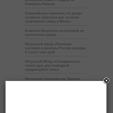
Северном Кавказе
Олимпийские чемпионы по дзюдо
оставили отпечатки рук на аллее
спортивной славы в Магасе
В жителя Ингушетии выстрелили из
охотничьего ружья
Ингушский завод «Полимер»
поставил в регионы России порядка
4 тысяч тонн труб
Ингушский Фонд «Солидарность»
строит дом для очередной
нуждающейся семьи
Ингушский гроссмейстер Эрнесто
Инаркиев проведёт 12 июня сеанс
одновременной игры
Сбившего насмерть ребенка водителя
разыскивает полиция
Выставка «Будущее Ингушетии –