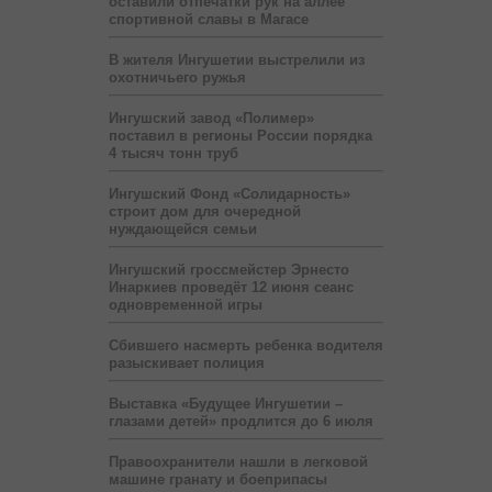
оставили отпечатки рук на аллее
спортивной славы в Магасе
В жителя Ингушетии выстрелили из
охотничьего ружья
Ингушский завод «Полимер»
поставил в регионы России порядка
4 тысяч тонн труб
Ингушский Фонд «Солидарность»
строит дом для очередной
нуждающейся семьи
Ингушский гроссмейстер Эрнесто
Инаркиев проведёт 12 июня сеанс
одновременной игры
Сбившего насмерть ребенка водителя
разыскивает полиция
Выставка «Будущее Ингушетии –
глазами детей» продлится до 6 июля
Правоохранители нашли в легковой
машине гранату и боеприпасы