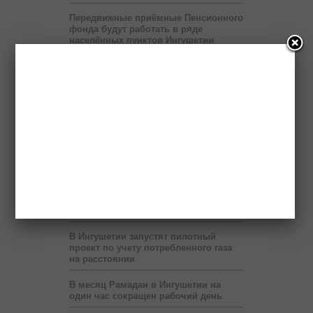
Передвижные приёмные Пенсионного
фонда будут работать в ряде
населённых пунктов Ингушетии
На территории мэрии Назрани
развернут шатёр Рамадана
Пяти регионам Северного Кавказа
правительство России выделит два
миллиарда рублей
Бюджет республики недополучает 60
млн рублей в год от коммерсантов
При финансовой поддержке
«Транснефти» в Ингушетии построен
спорткомплекс
В Ингушетии запустят пилотный
проект по учету потребленного газа
на расстоянии
В месяц Рамадан в Ингушетии на
один час сокращен рабочий день