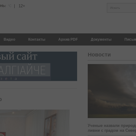
|
12+
АНЬ:
°С
Искать
Видео
Контакты
Архив PDF
Документы
Письм
Новости
о
Ученые назвали природ
ливни с градом на Севе