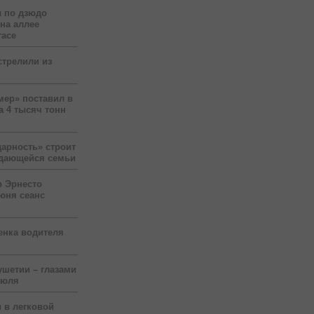
 по дзюдо
 на аллее
гасе
стрелили из
мер» поставил в
а 4 тысяч тонн
арность» строит
ждающейся семьи
р Эрнесто
юня сеанс
енка водителя
ушетии – глазами
июля
 в легковой