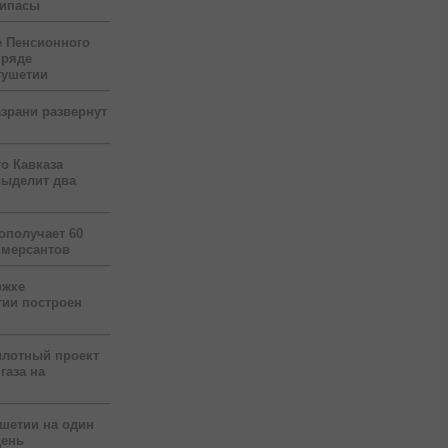
рипасы
 Пенсионного
 ряде
гушетии
зрани развернут
о Кавказа
выделит два
ополучает 60
ммерсантов
ржке
тии построен
илотный проект
газа на
ушетии на один
день