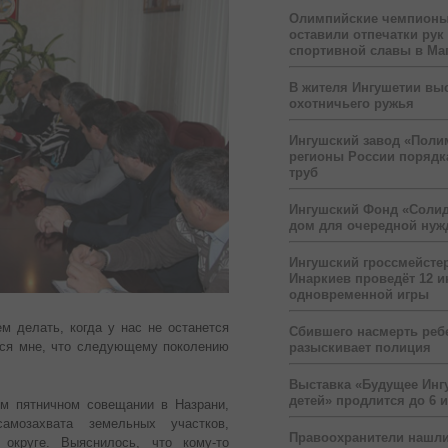
Олимпийские чемпионы
оставили отпечатки рук
спортивной славы в Ма
В жителя Ингушетии вы
охотничьего ружья
Ингушский завод «Поли
регионы России порядк
труб
Ингушский Фонд «Солид
дом для очередной ну
Ингушский гроссмейсте
Инаркиев проведёт 12 и
одновременной игры
м делать, когда у нас не останется
Сбившего насмерть реб
тся мне, что следующему поколению
разыскивает полиция
Выставка «Будущее Инг
детей» продлится до 6 
м пятничном совещании в Назрани,
амозахвата земельных участков,
Правоохранители нашли
округе. Выяснилось, что кому-то