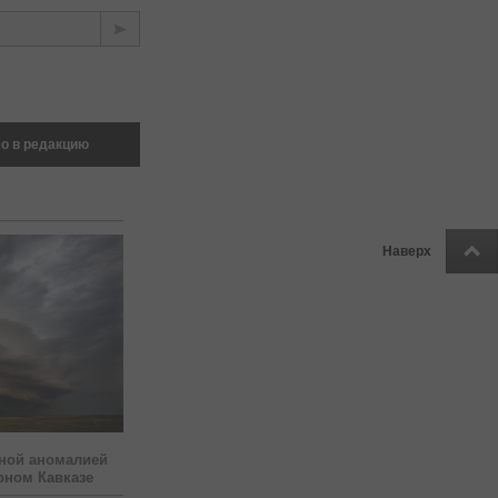
о в редакцию
Наверх
ной аномалией
рном Кавказе