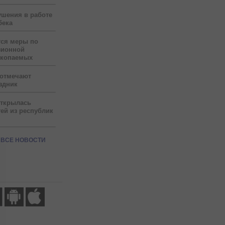
ушения в работе
бека
тся меры по
зионной
скопаемых
 отмечают
здник
открылась
ей из республик
ВСЕ НОВОСТИ