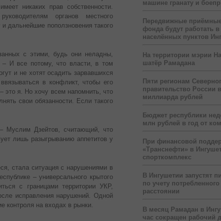
машине гранату и боеп
имеет никаких прав собственности.
руководителям органов местного
Передвижные приёмные
 и дальнейшие поползновения такого
фонда будут работать в
населённых пунктов Ин
занных с этими, будь они неладны,
На территории мэрии На
шатёр Рамадана
– И все потому, что власти, в том
огут и не хотят осадить зарвавшихся
Пяти регионам Северног
 ввязываться в конфликт, чтобы его
правительство России 
— это я. Но хочу всем напомнить, что
миллиарда рублей
лнять свои обязанности. Если такого
Бюджет республики нед
млн рублей в год от ко
 – Муслим Дзейтов, считающий, что
вует лишь разыгрыванию аппетитов у
При финансовой подде
«Транснефти» в Ингуше
спорткомплекс
ся, стала ситуация с нарушениями в
В Ингушетии запустят п
еспублике – универсального крытого
по учету потребленного 
иться с границами территории УКР,
расстоянии
осле исправления нарушений. Одной
е контроля на входах в рынки.
В месяц Рамадан в Инг
час сокращен рабочий 