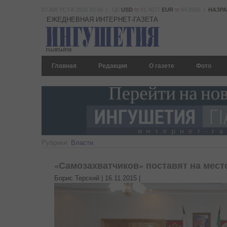
07 АВГУСТА 2026 10:46 | ЦБ
USD
81.4077
EUR
94.0585 |
НАЗР
ЕЖЕДНЕВНАЯ ИНТЕРНЕТ-ГАЗЕТА
Главная
Редакция
О газете
Фото
Рубрики:
Власти
«Самозахватчиков» поставят на мест
Борис Терский |
16.11.2015
|