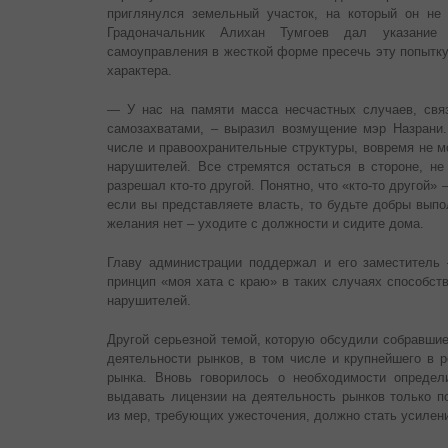
приглянулся земельный участок, на который он не 
Градоначальник Алихан Тумгоев дал указание 
самоуправления в жесткой форме пресечь эту попытку
характера.
— У нас на памяти масса несчастных случаев, свя
самозахватами, – выразил возмущение мэр Назрани. 
числе и правоохранительные структуры, вовремя не м
нарушителей. Все стремятся остаться в стороне, не
разрешал кто-то другой. Понятно, что «кто-то другой» 
если вы представляете власть, то будьте добры выпо
желания нет – уходите с должности и сидите дома.
Главу администрации поддержал и его заместитель
принцип «моя хата с краю» в таких случаях способст
нарушителей.
Другой серьезной темой, которую обсудили собравшие
деятельности рынков, в том числе и крупнейшего в р
рынка. Вновь говорилось о необходимости определ
выдавать лицензии на деятельность рынков только п
из мер, требующих ужесточения, должно стать усилени