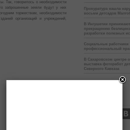
ы. Так, говорилось о необходимости
то заброшенные земли будут у них
Прокуратура нашла нар
вогодним торжествам, необходимости
восьми детсадов Малго
зданий организаций и учреждений,
В Ингушетии принимаю
прекращению безлицен
разработки полезных и
Социальные работники
профессиональный пра
В Сахаровском центре 
выставка фоторабот дет
Северного Кавказа
Нас читают