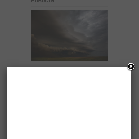
Новости
Ученые назвали природной
аномалией ливни с градом на
Северном Кавказе
Олимпийские чемпионы по дзюдо
оставили отпечатки рук на аллее
спортивной славы в Магасе
В жителя Ингушетии выстрелили из
охотничьего ружья
Ингушский завод «Полимер»
поставил в регионы России порядка
4 тысяч тонн труб