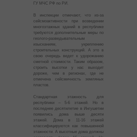
ГУ МЧС РФ по РИ.
В инспекции отмечают, что из-за
сейсмоактивности при возведении
многоэтажных зданий в республике
требуются дополнительные меры по
геолого-разведывательным
изысканиям, укреплению
строительных конструкций. А это в
свою очередь ведет к удорожанию
сметной стоимости. Таким образом,
строить высотки у нас выходит
дороже, чем в регионах, где не
отмечена сейсмичность земляных
пластов.
Стандартная этажность для
республики – 5-6 этажей. Но в
последнее десятилетие в Ингушетии
появились дома выше десяти
этажей. Дома в 11-16 этажей
классифицируются как повышенной
этажности. А высотные дома должны