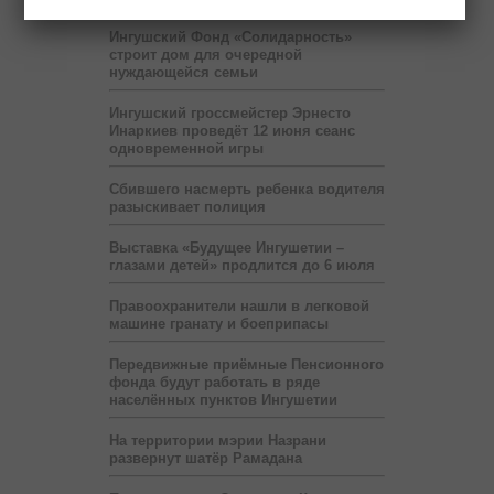
Ингушский Фонд «Солидарность»
строит дом для очередной
нуждающейся семьи
Ингушский гроссмейстер Эрнесто
Инаркиев проведёт 12 июня сеанс
одновременной игры
Сбившего насмерть ребенка водителя
разыскивает полиция
Выставка «Будущее Ингушетии –
глазами детей» продлится до 6 июля
Правоохранители нашли в легковой
машине гранату и боеприпасы
Передвижные приёмные Пенсионного
фонда будут работать в ряде
населённых пунктов Ингушетии
На территории мэрии Назрани
развернут шатёр Рамадана