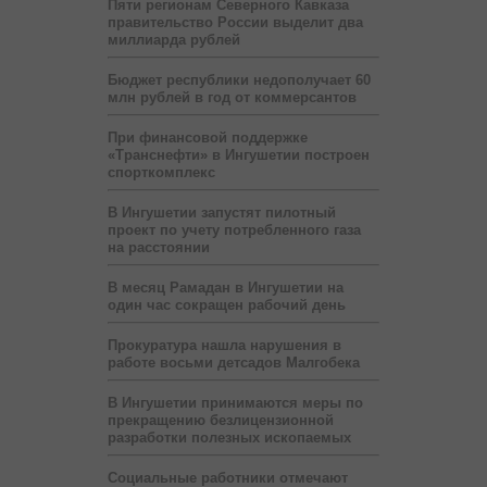
Пяти регионам Северного Кавказа
правительство России выделит два
миллиарда рублей
Бюджет республики недополучает 60
млн рублей в год от коммерсантов
При финансовой поддержке
«Транснефти» в Ингушетии построен
спорткомплекс
В Ингушетии запустят пилотный
проект по учету потребленного газа
на расстоянии
В месяц Рамадан в Ингушетии на
один час сокращен рабочий день
Прокуратура нашла нарушения в
работе восьми детсадов Малгобека
В Ингушетии принимаются меры по
прекращению безлицензионной
разработки полезных ископаемых
Социальные работники отмечают