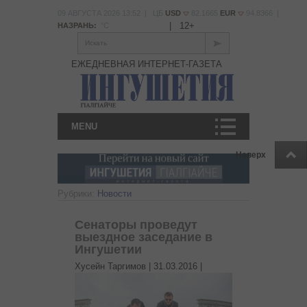
09 АВГУСТА 2026 13:52 | ЦБ
USD
82.1665
EUR
94.8366 |
|
12+
НАЗРАНЬ:
°С
Искать
ЕЖЕДНЕВНАЯ ИНТЕРНЕТ-ГАЗЕТА
MENU
Наверх
Рубрики:
Новости
Сенаторы проведут
выездное заседание в
Ингушетии
Хусейн Таргимов |
31.03.2016
|