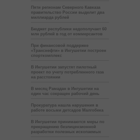
Пяти регионам Северного Кавказа
правительство России выделит два
миллиарда рублей
Бюджет республики недополучает 60
млн рублей в год от коммерсантов
При финансовой поддержке
«Транснефти» в Ингушетии построен
спорткомплекс
В Ингушетии запустят пилотный
проект по учету потребленного газа
на расстоянии
В месяц Рамадан в Ингушетии на
один час сокращен рабочий день
Прокуратура нашла нарушения в
работе восьми детсадов Малгобека
В Ингушетии принимаются меры по
прекращению безлицензионной
разработки полезных ископаемых