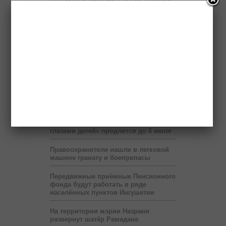
4 тысяч тонн труб
Ингушский Фонд «Солидарность»
строит дом для очередной
нуждающейся семьи
Ингушский гроссмейстер Эрнесто
Инаркиев проведёт 12 июня сеанс
одновременной игры
Сбившего насмерть ребенка водителя
разыскивает полиция
Выставка «Будущее Ингушетии –
глазами детей» продлится до 6 июля
Правоохранители нашли в легковой
машине гранату и боеприпасы
Передвижные приёмные Пенсионного
фонда будут работать в ряде
населённых пунктов Ингушетии
На территории мэрии Назрани
развернут шатёр Рамадана