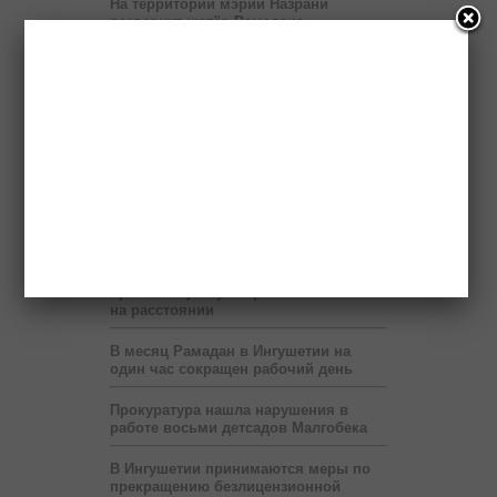
На территории мэрии Назрани
развернут шатёр Рамадана
Пяти регионам Северного Кавказа
правительство России выделит два
миллиарда рублей
Бюджет республики недополучает 60
млн рублей в год от коммерсантов
При финансовой поддержке
«Транснефти» в Ингушетии построен
спорткомплекс
В Ингушетии запустят пилотный
проект по учету потребленного газа
на расстоянии
В месяц Рамадан в Ингушетии на
один час сокращен рабочий день
Прокуратура нашла нарушения в
работе восьми детсадов Малгобека
В Ингушетии принимаются меры по
прекращению безлицензионной