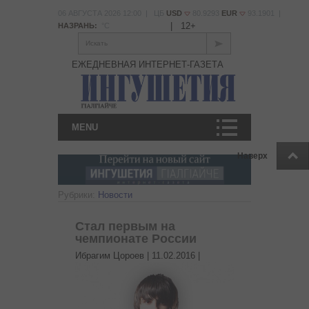
06 АВГУСТА 2026 12:00 | ЦБ
USD
80.9293
EUR
93.1901 |
|
12+
НАЗРАНЬ:
°С
Искать
ЕЖЕДНЕВНАЯ ИНТЕРНЕТ-ГАЗЕТА
MENU
Наверх
Рубрики:
Новости
Стал первым на
чемпионате России
Ибрагим Цороев |
11.02.2016
|