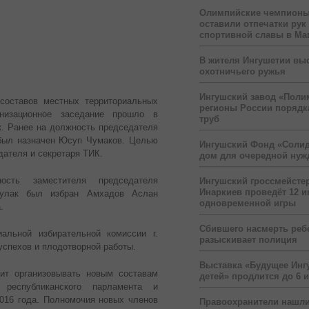
Олимпийские чемпионы
оставили отпечатки рук
спортивной славы в Ма
В жителя Ингушетии вы
охотничьего ружья
Ингушский завод «Поли
составов местных территориальных
регионы России порядк
анизационное заседание прошло в
труб
к.
Ранее на должность председателя
был назначен Юсуп Чумаков. Целью
Ингушский Фонд «Солид
дателя и секретаря ТИК.
дом для очередной ну
ость заместителя председателя
Ингушский гроссмейсте
Инаркиев проведёт 12 и
абулак был избран Амхадов Аслан
одновременной игры
.
Сбившего насмерть реб
альной избирательной комиссии г.
разыскивает полиция
спехов и плодотворной работы.
Выставка «Будущее Инг
ит организовывать новым составам
детей» продлится до 6 
республиканского парламента и
016 года. Полномочия новых членов
Правоохранители нашли