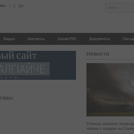
|
12+
АНЬ:
°С
Искать
Видео
Контакты
Архив PDF
Документы
Письм
Новости
ставы
Ученые назвали природ
ливни с градом на Севе