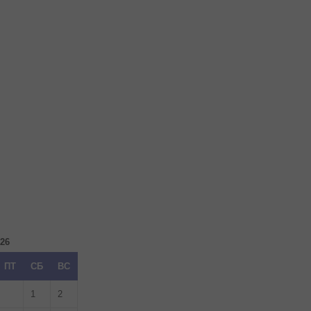
026
ПТ
СБ
ВС
1
2