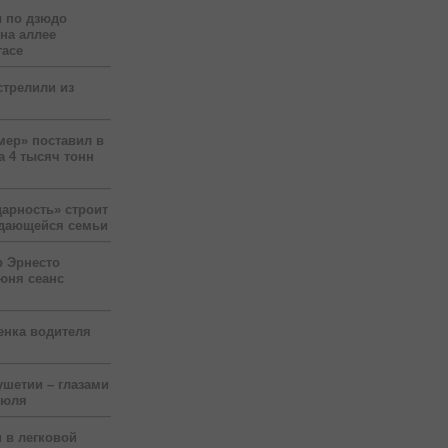
 по дзюдо
 на аллее
гасе
стрелили из
мер» поставил в
а 4 тысяч тонн
арность» строит
ждающейся семьи
р Эрнесто
юня сеанс
енка водителя
ушетии – глазами
июля
 в легковой