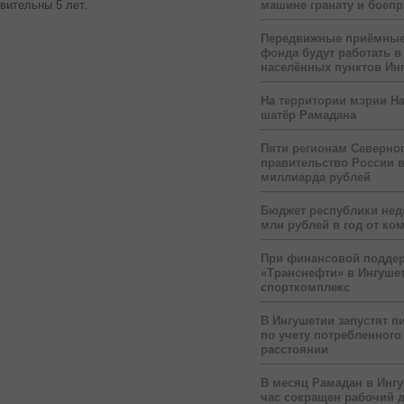
машине гранату и боеп
вительны 5 лет.
Передвижные приёмные
фонда будут работать в
населённых пунктов Ин
На территории мэрии На
шатёр Рамадана
Пяти регионам Северног
правительство России 
миллиарда рублей
Бюджет республики нед
млн рублей в год от ко
При финансовой подде
«Транснефти» в Ингуше
спорткомплекс
В Ингушетии запустят п
по учету потребленного 
расстоянии
В месяц Рамадан в Инг
час сокращен рабочий 