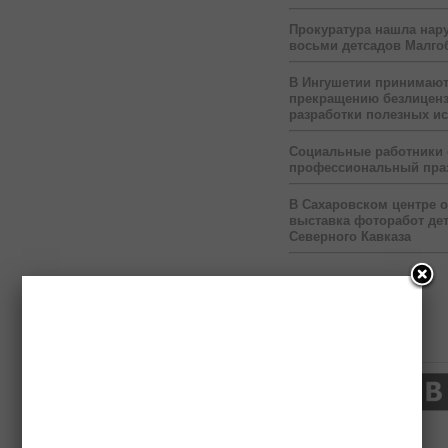
Прокуратура нашла нар
восьми детсадов Малго
В Ингушетии принимаю
прекращению безлицен
разработки полезных и
Социальные работники
профессиональный пра
В Сахаровском центре 
выставка фоторабот дет
Северного Кавказа
Нас читают