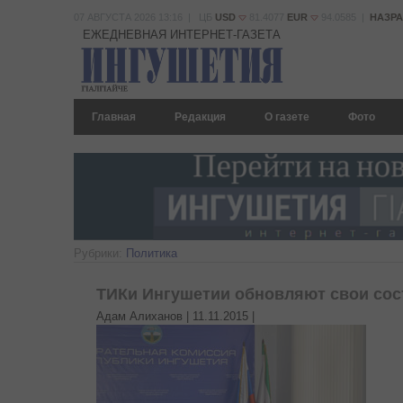
07 АВГУСТА 2026 13:16 | ЦБ
USD
81.4077
EUR
94.0585 |
НАЗР
ЕЖЕДНЕВНАЯ ИНТЕРНЕТ-ГАЗЕТА
Главная
Редакция
О газете
Фото
Рубрики:
Политика
ТИКи Ингушетии обновляют свои со
Адам Алиханов |
11.11.2015
|