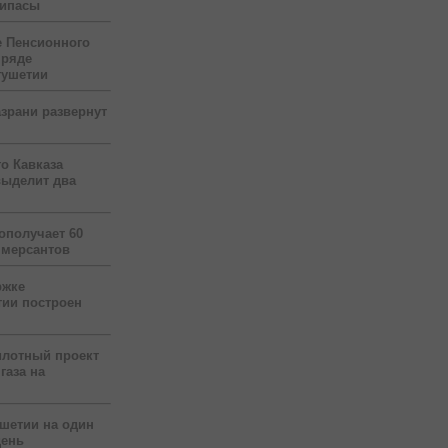
рипасы
 Пенсионного
 ряде
гушетии
зрани развернут
о Кавказа
выделит два
ополучает 60
ммерсантов
ржке
тии построен
илотный проект
газа на
ушетии на один
день