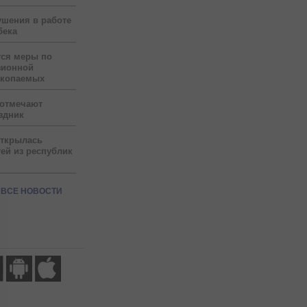
ушения в работе
бека
тся меры по
зионной
скопаемых
 отмечают
здник
открылась
ей из республик
ВСЕ НОВОСТИ