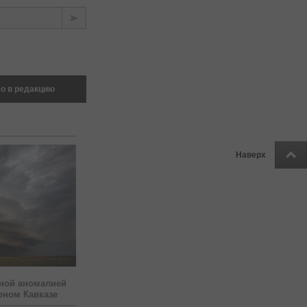
о в редакцию
Наверх
ной аномалией
рном Кавказе