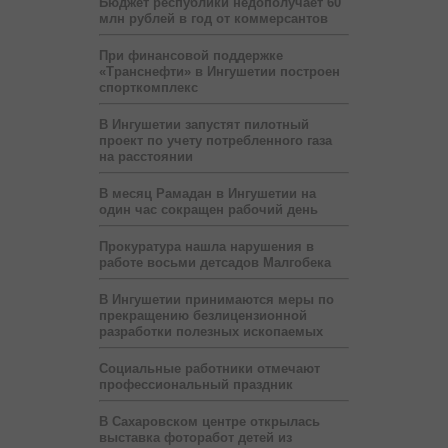
Бюджет республики недополучает 60
млн рублей в год от коммерсантов
При финансовой поддержке
«Транснефти» в Ингушетии построен
спорткомплекс
В Ингушетии запустят пилотный
проект по учету потребленного газа
на расстоянии
В месяц Рамадан в Ингушетии на
один час сокращен рабочий день
Прокуратура нашла нарушения в
работе восьми детсадов Малгобека
В Ингушетии принимаются меры по
прекращению безлицензионной
разработки полезных ископаемых
Социальные работники отмечают
профессиональный праздник
В Сахаровском центре открылась
выставка фоторабот детей из