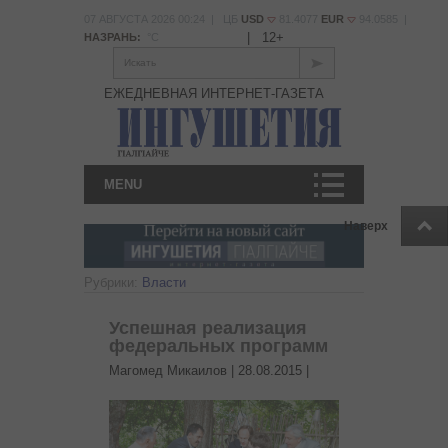
07 АВГУСТА 2026 00:24 | ЦБ
USD
81.4077
EUR
94.0585 |
|
12+
НАЗРАНЬ:
°С
Искать
ЕЖЕДНЕВНАЯ ИНТЕРНЕТ-ГАЗЕТА
MENU
Наверх
Рубрики:
Власти
Успешная реализация
федеральных программ
Магомед Микаилов |
28.08.2015
|