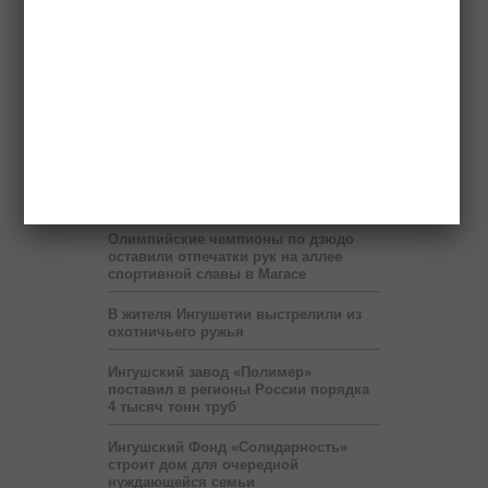
Ученые назвали природной
аномалией ливни с градом на
Северном Кавказе
Олимпийские чемпионы по дзюдо
оставили отпечатки рук на аллее
спортивной славы в Магасе
В жителя Ингушетии выстрелили из
охотничьего ружья
Ингушский завод «Полимер»
поставил в регионы России порядка
4 тысяч тонн труб
Ингушский Фонд «Солидарность»
строит дом для очередной
нуждающейся семьи