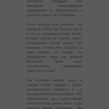
осмотрели площадки для
проведения международных
соревнований по бейсджампингу и
боям без правил «M-1 Сhallenge».
После осмотра всех объектов, Лев
Кузнецов и Юнус-Бек Евкуров зашли
в гости к пчеловоду Ахмеду Эгиеву,
который угостил их горячим чаем и
натуральным горным медом. Лев
Кузнецов и Юнус-Бек Евкуров за
чаем сошлись во мнении, что
производство меда под брендом
Ингушетии также будет
способствовать привлечению
туристов в субъект.
Лев Кузнецов побывал также на
станции скорой помощи в Сунже,
мясо-молочном комплексе в с.п.
Сагопши Малгобекского района, ОАО
«Братцевское», где в самом разгаре
работы по сбору урожая яблок, и дал
высокую оценку работникам: «Вы