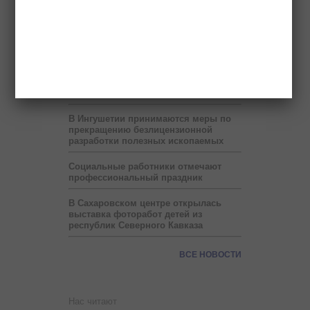
проект по учету потребленного газа
на расстоянии
В месяц Рамадан в Ингушетии на
один час сокращен рабочий день
Прокуратура нашла нарушения в
работе восьми детсадов Малгобека
В Ингушетии принимаются меры по
прекращению безлицензионной
разработки полезных ископаемых
Социальные работники отмечают
профессиональный праздник
В Сахаровском центре открылась
выставка фоторабот детей из
республик Северного Кавказа
ВСЕ НОВОСТИ
Нас читают