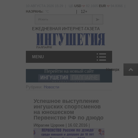
10 АВГУСТА 2026 15:29 | ЦБ
USD
82.1665
EUR
94.8366 |
|
12+
НАЗРАНЬ:
°С
Искать
ЕЖЕДНЕВНАЯ ИНТЕРНЕТ-ГАЗЕТА
MENU
Наверх
Рубрики:
Новости
Успешное выступление
ингушских спортсменов
на юношеском
Первенстве РФ по дзюдо
Ибрагим Цороев |
16.02.2016
|