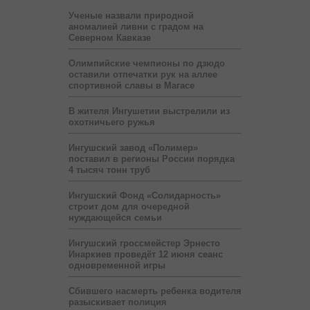
Ученые назвали природной
аномалией ливни с градом на
Северном Кавказе
Олимпийские чемпионы по дзюдо
оставили отпечатки рук на аллее
спортивной славы в Магасе
В жителя Ингушетии выстрелили из
охотничьего ружья
Ингушский завод «Полимер»
поставил в регионы России порядка
4 тысяч тонн труб
Ингушский Фонд «Солидарность»
строит дом для очередной
нуждающейся семьи
Ингушский гроссмейстер Эрнесто
Инаркиев проведёт 12 июня сеанс
одновременной игры
Сбившего насмерть ребенка водителя
разыскивает полиция