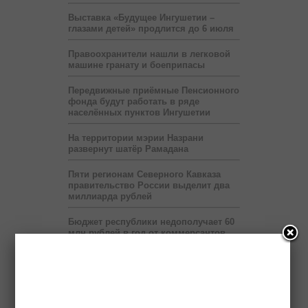
Выставка «Будущее Ингушетии –
глазами детей» продлится до 6 июля
Правоохранители нашли в легковой
машине гранату и боеприпасы
Передвижные приёмные Пенсионного
фонда будут работать в ряде
населённых пунктов Ингушетии
На территории мэрии Назрани
развернут шатёр Рамадана
Пяти регионам Северного Кавказа
правительство России выделит два
миллиарда рублей
Бюджет республики недополучает 60
млн рублей в год от коммерсантов
При финансовой поддержке
«Транснефти» в Ингушетии построен
спорткомплекс
В Ингушетии запустят пилотный