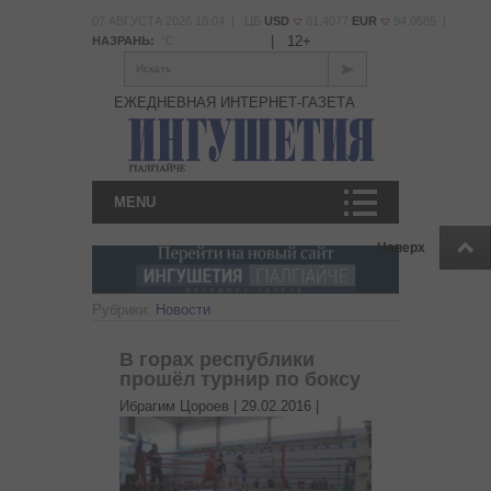
07 АВГУСТА 2026 18:04 | ЦБ
USD
81.4077
EUR
94.0585 |
|
12+
НАЗРАНЬ:
°С
Искать
ЕЖЕДНЕВНАЯ ИНТЕРНЕТ-ГАЗЕТА
MENU
Наверх
Рубрики:
Новости
В горах республики
прошёл турнир по боксу
Ибрагим Цороев |
29.02.2016
|