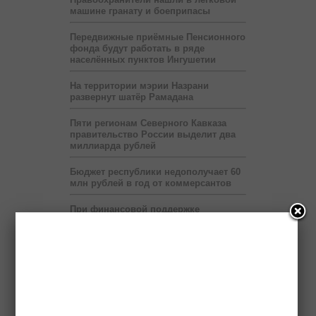
машине гранату и боеприпасы
Передвижные приёмные Пенсионного
фонда будут работать в ряде
населённых пунктов Ингушетии
На территории мэрии Назрани
развернут шатёр Рамадана
Пяти регионам Северного Кавказа
правительство России выделит два
миллиарда рублей
Бюджет республики недополучает 60
млн рублей в год от коммерсантов
При финансовой поддержке
«Транснефти» в Ингушетии построен
спорткомплекс
В Ингушетии запустят пилотный
проект по учету потребленного газа
на расстоянии
В месяц Рамадан в Ингушетии на