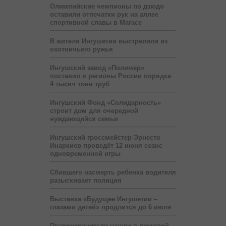
Олимпийские чемпионы по дзюдо
оставили отпечатки рук на аллее
спортивной славы в Магасе
В жителя Ингушетии выстрелили из
охотничьего ружья
Ингушский завод «Полимер»
поставил в регионы России порядка
4 тысяч тонн труб
Ингушский Фонд «Солидарность»
строит дом для очередной
нуждающейся семьи
Ингушский гроссмейстер Эрнесто
Инаркиев проведёт 12 июня сеанс
одновременной игры
Сбившего насмерть ребенка водителя
разыскивает полиция
Выставка «Будущее Ингушетии –
глазами детей» продлится до 6 июля
Правоохранители нашли в легковой