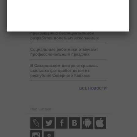
один час сокращен рабочий день
Прокуратура нашла нарушения в
работе восьми детсадов Малгобека
В Ингушетии принимаются меры по
прекращению безлицензионной
разработки полезных ископаемых
Социальные работники отмечают
профессиональный праздник
В Сахаровском центре открылась
выставка фоторабот детей из
республик Северного Кавказа
ВСЕ НОВОСТИ
Нас читают