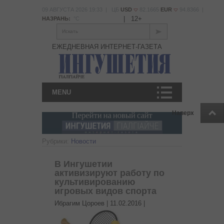
09 АВГУСТА 2026 19:33 | ЦБ
USD
82.1665
EUR
94.8366 |
|
12+
НАЗРАНЬ:
°С
Искать
ЕЖЕДНЕВНАЯ ИНТЕРНЕТ-ГАЗЕТА
MENU
Наверх
Рубрики:
Новости
В Ингушетии
активизируют работу по
культивированию
игровых видов спорта
Ибрагим Цороев |
11.02.2016
|