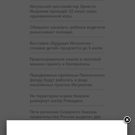
Ингушский гроссмейстер Эрнесто
Инаркиев проведёт 12 июня сеанс
одновременной игры
Сбившего насмерть ребенка водителя
разыскивает полиция
Выставка «Будущее Ингушетии –
глазами детей» продлится до 6 июля
Правоохранители нашли в легковой
машине гранату и боеприпасы
Передвижные приёмные Пенсионного
фонда будут работать в ряде
населённых пунктов Ингушетии
На территории мэрии Назрани
развернут шатёр Рамадана
Пяти регионам Северного Кавказа
правительство России выделит два
миллиарда рублей
Бюджет республики недополучает 60