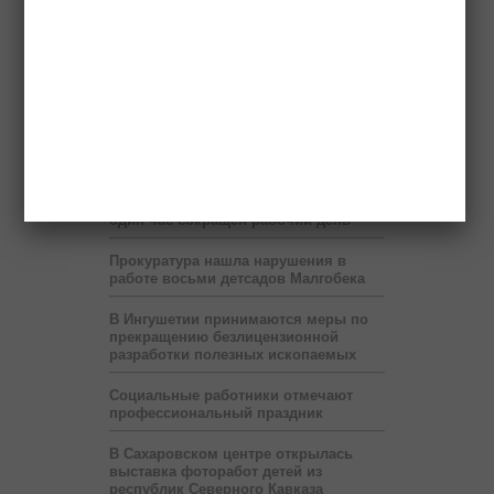
млн рублей в год от коммерсантов
При финансовой поддержке
«Транснефти» в Ингушетии построен
спорткомплекс
В Ингушетии запустят пилотный
проект по учету потребленного газа
на расстоянии
В месяц Рамадан в Ингушетии на
один час сокращен рабочий день
Прокуратура нашла нарушения в
работе восьми детсадов Малгобека
В Ингушетии принимаются меры по
прекращению безлицензионной
разработки полезных ископаемых
Социальные работники отмечают
профессиональный праздник
В Сахаровском центре открылась
выставка фоторабот детей из
республик Северного Кавказа