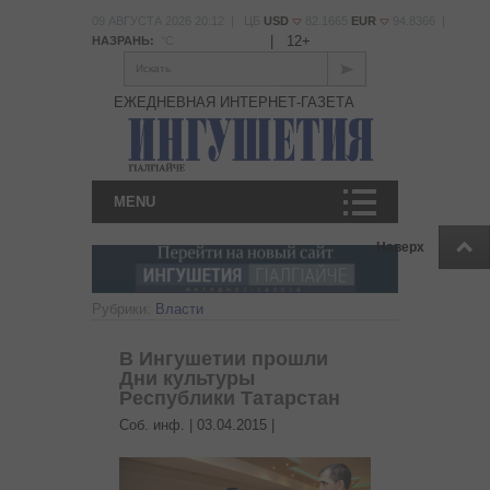
09 АВГУСТА 2026 20:12 | ЦБ
USD
82.1665
EUR
94.8366 |
|
12+
НАЗРАНЬ:
°С
Искать
ЕЖЕДНЕВНАЯ ИНТЕРНЕТ-ГАЗЕТА
MENU
Наверх
Рубрики:
Власти
В Ингушетии прошли
Дни культуры
Республики Татарстан
Соб. инф. |
03.04.2015
|