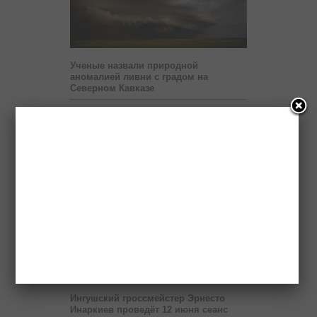
Ученые назвали природной
аномалией ливни с градом на
Северном Кавказе
Олимпийские чемпионы по дзюдо
оставили отпечатки рук на аллее
спортивной славы в Магасе
В жителя Ингушетии выстрелили из
охотничьего ружья
Ингушский завод «Полимер»
поставил в регионы России порядка
4 тысяч тонн труб
Ингушский Фонд «Солидарность»
строит дом для очередной
нуждающейся семьи
Ингушский гроссмейстер Эрнесто
Инаркиев проведёт 12 июня сеанс