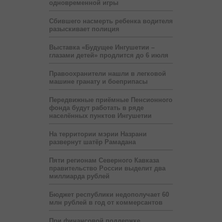
одновременной игры
Сбившего насмерть ребенка водителя
разыскивает полиция
Выставка «Будущее Ингушетии –
глазами детей» продлится до 6 июля
Правоохранители нашли в легковой
машине гранату и боеприпасы
Передвижные приёмные Пенсионного
фонда будут работать в ряде
населённых пунктов Ингушетии
На территории мэрии Назрани
развернут шатёр Рамадана
Пяти регионам Северного Кавказа
правительство России выделит два
миллиарда рублей
Бюджет республики недополучает 60
млн рублей в год от коммерсантов
При финансовой поддержке