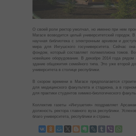
О своей роли ректор умолчал, но именно при нем про
Магасе возводится целый университетский городок. В
научная библиотека с электронным архивом и дост
мира для Ингушского госуниверситета. Сейчас он
фондом, который составляет полмиллиона томов. Во
новейшее оборудование. В декабре 2014 года рядом 
здание общежития семейного типа. Это уже второй д
университета в столице республики.
В скором времени в Магасе предполагается строите
для медицинского факультета и стадиона, а в горно
для практики студентов химико-биологического факуль
Коллектив газеты «Ингушетия» поздравляет Арсама
должность ректора главного вуза республики. Успехо
благо университета, республики и страны.