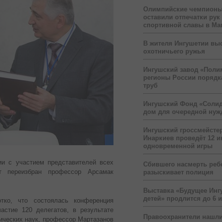
Олимпийские чемпионы
оставили отпечатки рук
спортивной славы в Ма
В жителя Ингушетии вы
охотничьего ружья
Ингушский завод «Поли
регионы России порядк
труб
Ингушский Фонд «Солид
дом для очередной ну
Ингушский гроссмейсте
Инаркиев проведёт 12 и
одновременной игры
ии с участием представителей всех
Сбившего насмерть реб
т переизбран профессор Арсамак
разыскивает полиция
Выставка «Будущее Инг
детей» продлится до 6 
тко, что состоялась конференция
астие 120 делегатов, в результате
Правоохранители нашли
гических наук, профессор Мартазанов