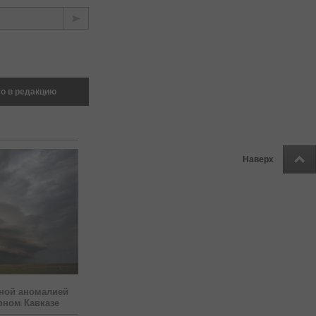
о в редакцию
Наверх
ной аномалией
рном Кавказе