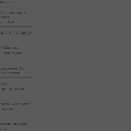
рипасы
 Пенсионного
 ряде
гушетии
зрани развернут
о Кавказа
выделит два
ополучает 60
ммерсантов
ржке
тии построен
илотный проект
газа на
ушетии на один
день