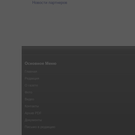
Новости партнеров
Основное Меню
Главная
Редакция
О газете
Фото
Видео
Контакты
Архив PDF
Документы
Письмо в редакцию