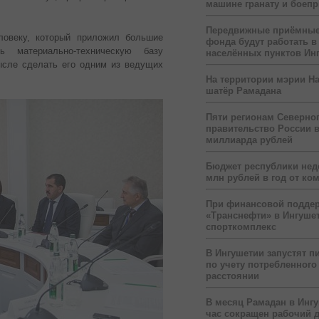
машине гранату и боеп
Передвижные приёмные
ловеку, который приложил большие
фонда будут работать в
 материально-техническую базу
населённых пунктов Ин
ысле сделать его одним из ведущих
На территории мэрии На
шатёр Рамадана
Пяти регионам Северног
правительство России 
миллиарда рублей
Бюджет республики нед
млн рублей в год от ко
При финансовой подде
«Транснефти» в Ингуше
спорткомплекс
В Ингушетии запустят п
по учету потребленного 
расстоянии
В месяц Рамадан в Инг
час сокращен рабочий 