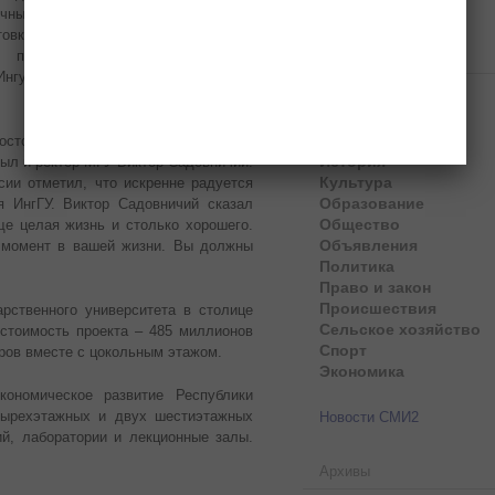
чный специалист в области русской
товки кадров высшей квалификации
Рубрики
 профессионального образования
Ингушетии, является заслуженным
Безопасность
Власти
Здоровье
остоялось открытие нового корпуса
История
был и ректор МГУ Виктор Садовничий.
Культура
ии отметил, что искренне радуется
Образование
я ИнгГУ. Виктор Садовничий сказал
Общество
е целая жизнь и столько хорошего.
Объявления
й момент в вашей жизни. Вы должны
Политика
Право и закон
Происшествия
арственного университета в столице
Сельское хозяйство
 стоимость проекта – 485 миллионов
Спорт
тров вместе с цокольным этажом.
Экономика
ономическое развитие Республики
етырехэтажных и двух шестиэтажных
Новости СМИ2
й, лаборатории и лекционные залы.
Архивы