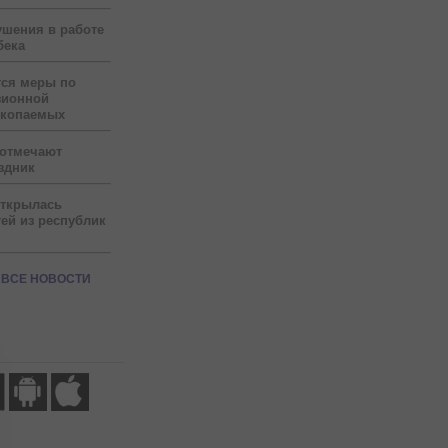
ушения в работе
бека
тся меры по
зионной
скопаемых
 отмечают
здник
открылась
ей из республик
ВСЕ НОВОСТИ