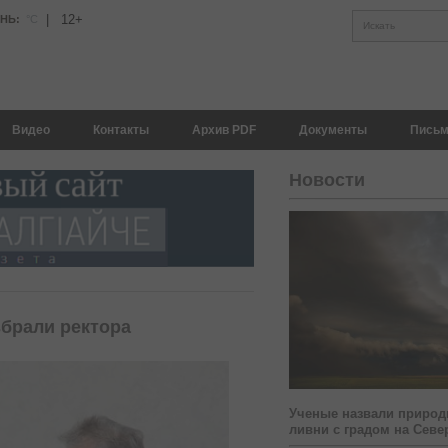
|
12+
АНЬ:
°С
Искать
Видео
Контакты
Архив PDF
Документы
Письм
Новости
збрали ректора
Ученые назвали природ
ливни с градом на Севе