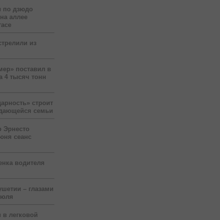
 по дзюдо
 на аллее
гасе
стрелили из
мер» поставил в
а 4 тысяч тонн
арность» строит
ждающейся семьи
р Эрнесто
юня сеанс
енка водителя
ушетии – глазами
июля
 в легковой