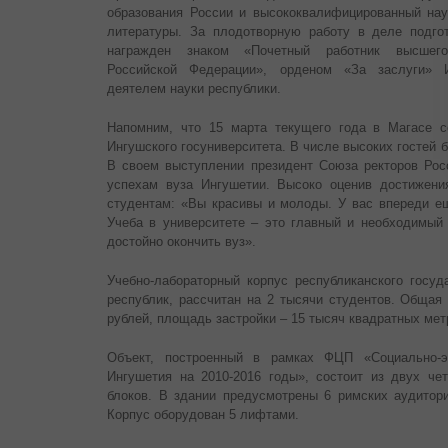
образования России и высококвалифицированный нау
литературы. За плодотворную работу в деле подго
награжден знаком «Почетный работник высшего
Российской Федерации», орденом «За заслуги» 
деятелем науки республики.
Напомним, что 15 марта текущего года в Магасе с
Ингушского госуниверситета. В числе высоких гостей 
В своем выступлении президент Союза ректоров Росс
успехам вуза Ингушетии. Высоко оценив достижени
студентам: «Вы красивы и молоды. У вас впереди ещ
Учеба в университете – это главный и необходимы
достойно окончить вуз».
Учебно-лабораторный корпус республиканского госуд
республик, рассчитан на 2 тысячи студентов. Общая
рублей, площадь застройки – 15 тысяч квадратных ме
Объект, построенный в рамках ФЦП «Социально-эк
Ингушетия на 2010-2016 годы», состоит из двух ч
блоков. В здании предусмотрены 6 римских аудитори
Корпус оборудован 5 лифтами.