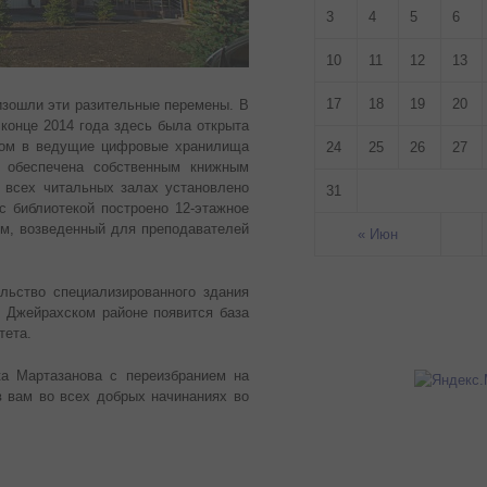
3
4
5
6
10
11
12
13
17
18
19
20
изошли эти разительные перемены. В
 конце 2014 года здесь была открыта
упом в ведущие цифровые хранилища
24
25
26
27
а обеспечена собственным книжным
 всех читальных залах установлено
31
с библиотекой построено 12-этажное
ом, возведенный для преподавателей
« Июн
льство специализированного здания
м Джейрахском районе появится база
тета.
ка Мартазанова с переизбранием на
в вам во всех добрых начинаниях во