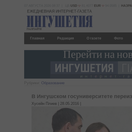
07 АВГУСТА 2026 08:37 | ЦБ
USD
81.4077
EUR
94.0585 |
НАЗР
ЕЖЕДНЕВНАЯ ИНТЕРНЕТ-ГАЗЕТА
Главная
Редакция
О газете
Фото
Рубрики:
Образование
В Ингушском госуниверситете переи
Хусейн Плиев |
28.05.2016
|