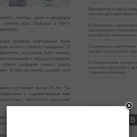
Прокуратура нашла нар
восьми детсадов Малго
жность ректора, сроки и процедура
м советом вуза. Выборам в ИнгГУ
В Ингушетии принимаю
роцедура.
прекращению безлицен
разработки полезных и
ктора Арсамака Мартазанова, была
Социальные работники
авом высшего учебного заведения. 23
профессиональный пра
верситета, на котором было принято
оекта положения о процедуре выборов
В Сахаровском центре 
 прошло заседание ученого совета
выставка фоторабот дет
ены. 25 мая состоялись выборы, итог
Северного Кавказа
анова составляет более 25 лет. Он
 «Идеология и художественный мир
орчества», «Антология ингушской
Нас читают
щим кафедрой русской и зарубежной
ректором по учебной работе вуза.
одителей современного высшего