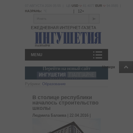
07 АВГУСТА 2026 05:55 | ЦБ
USD
81.4077
EUR
94.0585 |
|
12+
НАЗРАНЬ:
°С
Искать
ЕЖЕДНЕВНАЯ ИНТЕРНЕТ-ГАЗЕТА
MENU
Наверх
Рубрики:
Образование
В столице республики
началось строительство
школы
Людмила Балаева |
22.04.2016
|