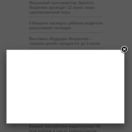
Ингушский гроссмейстер Эрнесто
Инаркиев проведёт 12 июня сеанс
одновременной игры
Сбившего насмерть ребенка водителя
разыскивает полиция
Выставка «Будущее Ингушетии –
глазами детей» продлится до 6 июля
Правоохранители нашли в легковой
машине гранату и боеприпасы
Передвижные приёмные Пенсионного
фонда будут работать в ряде
населённых пунктов Ингушетии
На территории мэрии Назрани
развернут шатёр Рамадана
Пяти регионам Северного Кавказа
правительство России выделит два
миллиарда рублей
Бюджет республики недополучает 60
млн рублей в год от коммерсантов