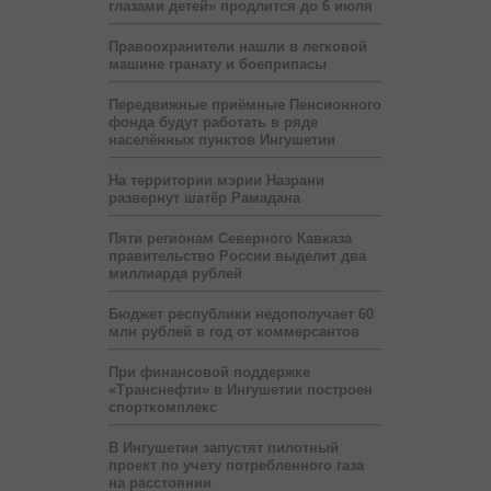
глазами детей» продлится до 6 июля
Правоохранители нашли в легковой
машине гранату и боеприпасы
Передвижные приёмные Пенсионного
фонда будут работать в ряде
населённых пунктов Ингушетии
На территории мэрии Назрани
развернут шатёр Рамадана
Пяти регионам Северного Кавказа
правительство России выделит два
миллиарда рублей
Бюджет республики недополучает 60
млн рублей в год от коммерсантов
При финансовой поддержке
«Транснефти» в Ингушетии построен
спорткомплекс
В Ингушетии запустят пилотный
проект по учету потребленного газа
на расстоянии