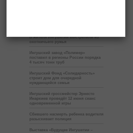
аномалией ливни с градом на
Северном Кавказе
Олимпийские чемпионы по дзюдо
оставили отпечатки рук на аллее
спортивной славы в Магасе
В жителя Ингушетии выстрелили из
охотничьего ружья
Ингушский завод «Полимер»
поставил в регионы России порядка
4 тысяч тонн труб
Ингушский Фонд «Солидарность»
строит дом для очередной
нуждающейся семьи
Ингушский гроссмейстер Эрнесто
Инаркиев проведёт 12 июня сеанс
одновременной игры
Сбившего насмерть ребенка водителя
разыскивает полиция
Выставка «Будущее Ингушетии –