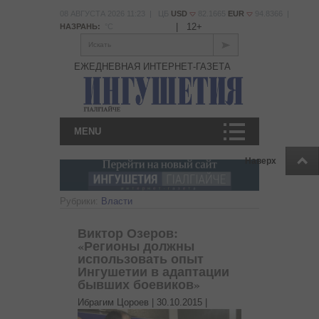
08 АВГУСТА 2026 11:23 | ЦБ
USD
82.1665
EUR
94.8366 |
|
12+
НАЗРАНЬ:
°С
Искать
ЕЖЕДНЕВНАЯ ИНТЕРНЕТ-ГАЗЕТА
MENU
Наверх
Рубрики:
Власти
Виктор Озеров:
«Регионы должны
использовать опыт
Ингушетии в адаптации
бывших боевиков»
Ибрагим Цороев |
30.10.2015
|