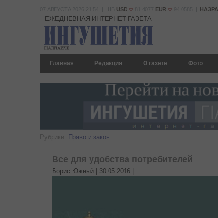
07 АВГУСТА 2026 21:54 | ЦБ
USD
81.4077
EUR
94.0585 |
НАЗР
ЕЖЕДНЕВНАЯ ИНТЕРНЕТ-ГАЗЕТА
Главная
Редакция
О газете
Фото
Рубрики:
Право и закон
Все для удобства потребителей
Борис Южный |
30.05.2016
|