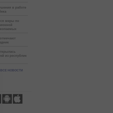
ушения в работе
бека
тся меры по
зионной
скопаемых
 отмечают
здник
открылась
ей из республик
ВСЕ НОВОСТИ