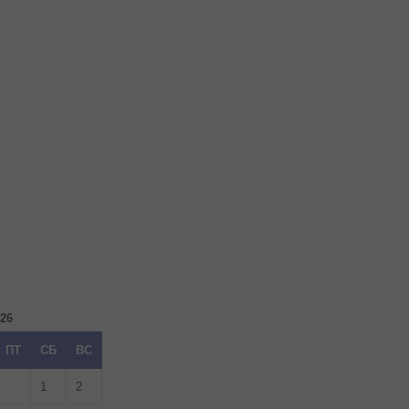
026
ПТ
СБ
ВС
1
2