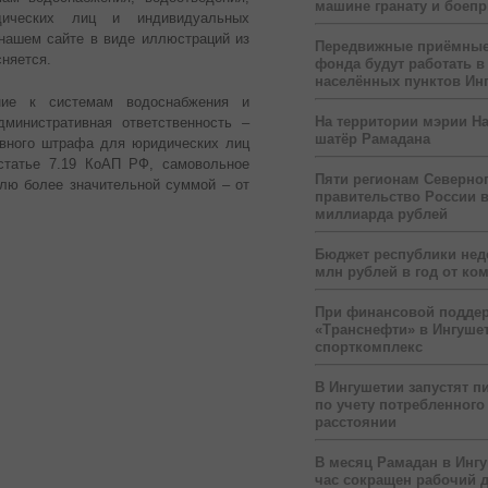
машине гранату и боеп
дических лиц и индивидуальных
нашем сайте в виде иллюстраций из
Передвижные приёмные
сняется.
фонда будут работать в
населённых пунктов Ин
ние к системам водоснабжения и
На территории мэрии На
дминистративная ответственность –
шатёр Рамадана
ивного штрафа для юридических лиц
 статье 7.19 КоАП РФ, самовольное
Пяти регионам Северног
лю более значительной суммой – от
правительство России 
миллиарда рублей
Бюджет республики нед
млн рублей в год от ко
При финансовой подде
«Транснефти» в Ингуше
спорткомплекс
В Ингушетии запустят п
по учету потребленного 
расстоянии
В месяц Рамадан в Инг
час сокращен рабочий 