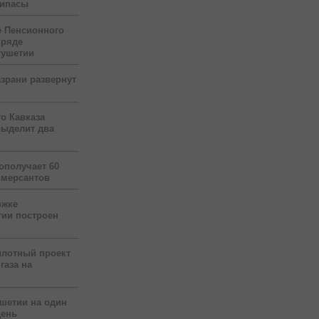
рипасы
 Пенсионного
 ряде
гушетии
зрани развернут
о Кавказа
выделит два
ополучает 60
ммерсантов
ржке
тии построен
илотный проект
газа на
ушетии на один
день