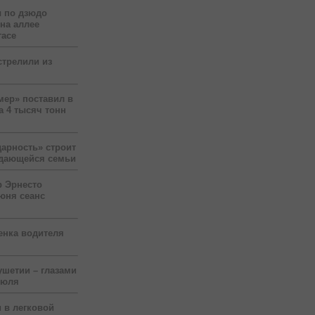
 по дзюдо
 на аллее
гасе
стрелили из
мер» поставил в
а 4 тысяч тонн
арность» строит
ждающейся семьи
р Эрнесто
юня сеанс
енка водителя
ушетии – глазами
июля
 в легковой