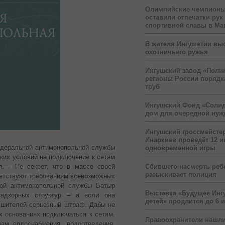
Олимпийские чемпионы
оставили отпечатки рук
спортивной славы в Ма
В жителя Ингушетии вы
охотничьего ружья
Ингушский завод «Поли
регионы России порядк
труб
Ингушский Фонд «Солид
дом для очередной ну
Ингушский гроссмейсте
Инаркиев проведёт 12 и
едеральной антимонопольной службы
одновременной игры
ских условий на подключение к сетям
Сбившего насмерть реб
я.
— Не секрет, что в массе своей
разыскивает полиция
ветствуют требованиям всевозможных
кой антимонопольной службы Батыр
Выставка «Будущее Инг
надзорных структур – а если она
детей» продлится до 6 
рушителей серьезный штраф. Дабы не
ых основаниях подключаться к сетям.
Правоохранители нашли
м водоснабжения, водоотведения,