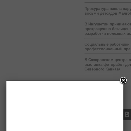
Прокуратура нашла нар
восьми детсадов Малго
В Ингушетии принимаю
прекращению безлицен
разработки полезных и
Социальные работники
профессиональный пра
В Сахаровском центре 
выставка фоторабот дет
Северного Кавказа
Нас читают