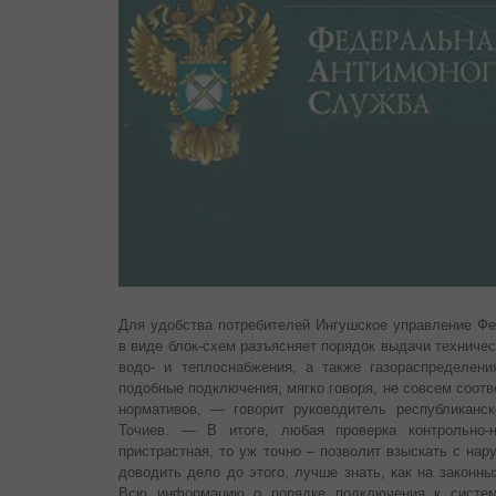
Для удобства потребителей Ингушское управление Ф
в виде блок-схем разъясняет порядок выдачи техниче
водо- и теплоснабжения, а также газораспределени
подобные подключения, мягко говоря, не совсем соот
нормативов, — говорит руководитель республиканс
Точиев. — В итоге, любая проверка контрольно-
пристрастная, то уж точно – позволит взыскать с на
доводить дело до этого, лучше знать, как на законн
Всю информацию о порядке подключения к система