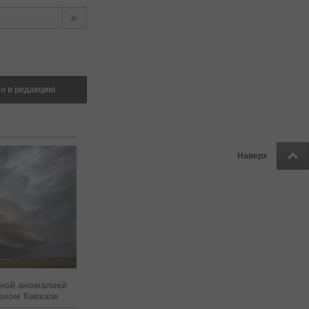
о в редакцию
Наверх
ной аномалией
рном Кавказе