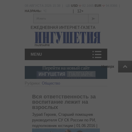
08 АВГУСТА 2026 15:38 | ЦБ
USD
82.1665
EUR
94.8366 |
|
12+
НАЗРАНЬ:
°С
Искать
ЕЖЕДНЕВНАЯ ИНТЕРНЕТ-ГАЗЕТА
MENU
Наверх
Рубрики:
Общество
Вся ответственность за
воспитание лежит на
взрослых
Зураб Героев, Старший помощник
руководителя СУ СК России по РИ,
подполковник юстиции |
01.06.2016
|