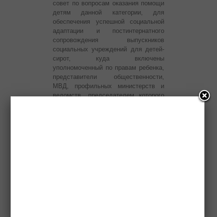
совет по вопросам оказания помощи
детям данной категории, для
обеспечения успешной социальной
адаптации и постинтернатного
сопровождения выпускников
социальных учреждений для детей-
сирот, куда включены
уполномоченный по правам ребенка,
представители общественности,
МВД, профильных министерств и
ведомств, председателем которого
является руководитель
следственного управления.
Сотрудники следственного
управления регулярно выезжают в
детские лагеря летнего отдыха,
расположенные как на территории
Республики Ингушетия, так и за ее
пределами, где проверяют качество
оказываемых услуг по организации
отдыха детей, условия проживания
детей, соответствие санитарных
условий предъявляемым