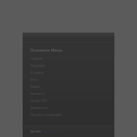
Основное Меню
Главная
Редакция
О газете
Фото
Видео
Контакты
Архив PDF
Документы
Письмо в редакцию
Дизайн
CompuIng