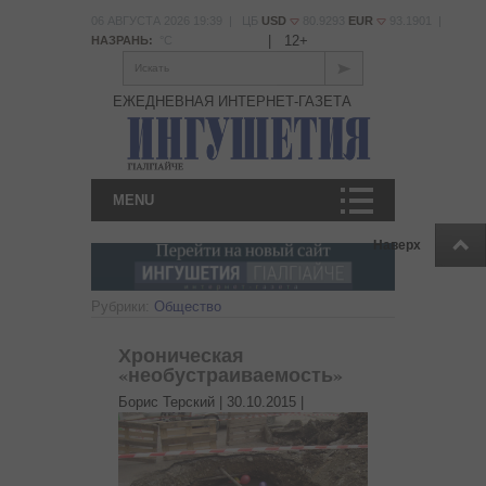
06 АВГУСТА 2026 19:39 | ЦБ
USD
80.9293
EUR
93.1901 |
|
12+
НАЗРАНЬ:
°С
Искать
ЕЖЕДНЕВНАЯ ИНТЕРНЕТ-ГАЗЕТА
MENU
Наверх
Рубрики:
Общество
Хроническая
«необустраиваемость»
Борис Терский |
30.10.2015
|