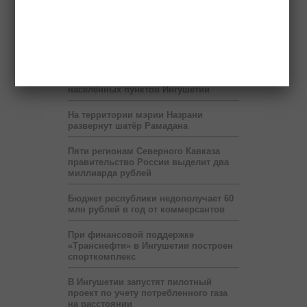
глазами детей» продлится до 6 июля
Правоохранители нашли в легковой
машине гранату и боеприпасы
Передвижные приёмные Пенсионного
фонда будут работать в ряде
населённых пунктов Ингушетии
На территории мэрии Назрани
развернут шатёр Рамадана
Пяти регионам Северного Кавказа
правительство России выделит два
миллиарда рублей
Бюджет республики недополучает 60
млн рублей в год от коммерсантов
При финансовой поддержке
«Транснефти» в Ингушетии построен
спорткомплекс
В Ингушетии запустят пилотный
проект по учету потребленного газа
на расстоянии