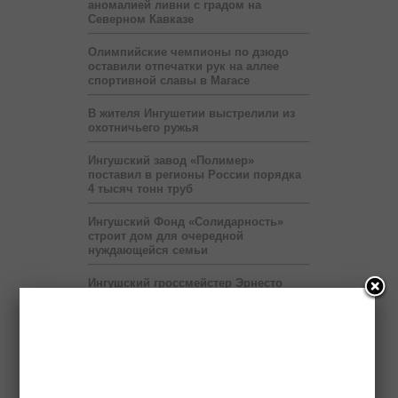
аномалией ливни с градом на
Северном Кавказе
Олимпийские чемпионы по дзюдо
оставили отпечатки рук на аллее
спортивной славы в Магасе
В жителя Ингушетии выстрелили из
охотничьего ружья
Ингушский завод «Полимер»
поставил в регионы России порядка
4 тысяч тонн труб
Ингушский Фонд «Солидарность»
строит дом для очередной
нуждающейся семьи
Ингушский гроссмейстер Эрнесто
Инаркиев проведёт 12 июня сеанс
одновременной игры
Сбившего насмерть ребенка водителя
разыскивает полиция
Выставка «Будущее Ингушетии –