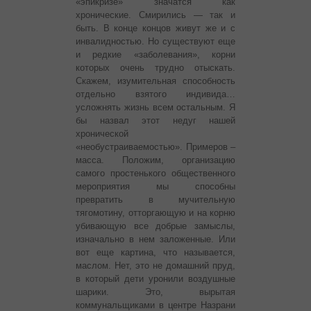
«эпикризе» значатся как
хронические. Смирились — так и
быть.
В конце концов живут же и с
инвалидностью. Но существуют еще
и редкие «заболевания», корни
которых очень трудно отыскать.
Скажем, изумительная способность
отдельно взятого индивида…
усложнять жизнь всем остальным. Я
бы назвал этот недуг нашей
хронической
«необустраиваемостью». Примеров –
масса. Положим, организацию
самого простенького общественного
мероприятия мы способны
превратить в мучительную
тягомотину, отторгающую и на корню
убивающую все добрые замыслы,
изначально в нем заложенные. Или
вот еще картина, что называется,
маслом. Нет, это не домашний пруд,
в который дети уронили воздушные
шарики. Это, вырытая
коммунальщиками в центре Назрани