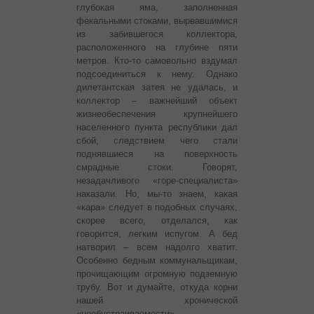
глубокая яма, заполненная
фекальными стоками, вырвавшимися
из забившегося коллектора,
расположенного на глубине пяти
метров. Кто-то самовольно вздумал
подсоединиться к нему. Однако
дилетантская затея не удалась, и
коллектор – важнейший объект
жизнеобеспечения крупнейшего
населенного пункта республики дал
сбой, следствием чего стали
поднявшиеся на поверхность
смрадные стоки. Говорят,
незадачливого «горе-специалиста»
наказали. Но, мы-то знаем, какая
«кара» следует в подобных случаях,
скорее всего, отделался, как
говорится, легким испугом. А бед
натворил – всем надолго хватит.
Особенно бедным коммунальщикам,
прочищающим огромную подземную
трубу. Вот и думайте, откуда корни
нашей хронической
«необустраиваемости».