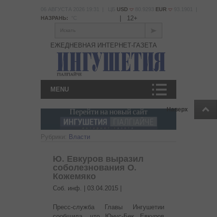
06 АВГУСТА 2026 19:31 | ЦБ
USD
80.9293
EUR
93.1901 |
|
12+
НАЗРАНЬ:
°С
Искать
ЕЖЕДНЕВНАЯ ИНТЕРНЕТ-ГАЗЕТА
MENU
Наверх
Рубрики:
Власти
Ю. Евкуров выразил
соболезнования О.
Кожемяко
Соб. инф. |
03.04.2015
|
Пресс-служба Главы Ингушетии
сообщила, что Юнус-Бек Евкуров