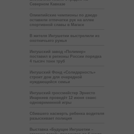
Северном Кавказе
Олимпийские чемпионы по дзюдо
оставили отпечатки рук на аллее
спортивной славы в Магасе
В жителя Ингушетии выстрелили из
охотничьего ружья
Ингушский завод «Полимер»
поставил в регионы России порядка
4 тысяч тонн труб
Ингушский Фонд «Солидарность»
строит дом для очередной
нуждающейся семьи
Ингушский гроссмейстер Эрнесто
Инаркиев проведёт 12 июня сеанс
одновременной игры
Сбившего насмерть ребенка водителя
разыскивает полиция
Выставка «Будущее Ингушетии –