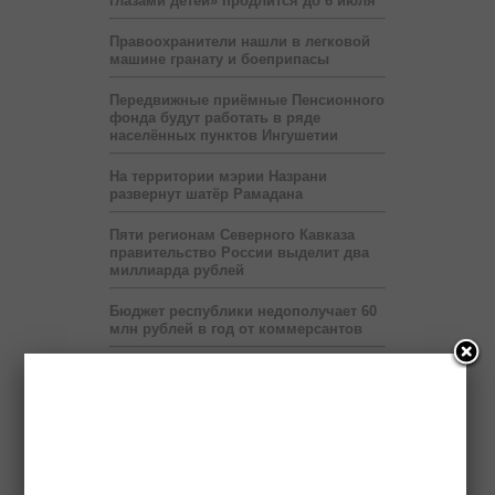
глазами детей» продлится до 6 июля
Правоохранители нашли в легковой
машине гранату и боеприпасы
Передвижные приёмные Пенсионного
фонда будут работать в ряде
населённых пунктов Ингушетии
На территории мэрии Назрани
развернут шатёр Рамадана
Пяти регионам Северного Кавказа
правительство России выделит два
миллиарда рублей
Бюджет республики недополучает 60
млн рублей в год от коммерсантов
При финансовой поддержке
«Транснефти» в Ингушетии построен
спорткомплекс
В Ингушетии запустят пилотный
проект по учету потребленного газа
на расстоянии