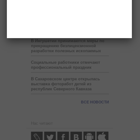
В месяц Рамадан в Ингушетии на
один час сокращен рабочий день
Прокуратура нашла нарушения в
работе восьми детсадов Малгобека
В Ингушетии принимаются меры по
прекращению безлицензионной
разработки полезных ископаемых
Социальные работники отмечают
профессиональный праздник
В Сахаровском центре открылась
выставка фоторабот детей из
республик Северного Кавказа
ВСЕ НОВОСТИ
Нас читают