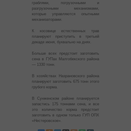
граблями, погрузочными и
разгрузочными механизмами,
которые управляются опытными
механизаторами.
К косовице естественных трав
планируют приступить в третьей
декаде июня, буквально на днях.
Больше всех предстоит заготовить
сена в ГУПах Малгобекского района
— 1330 тонн.
В хозяйствах Назрановского района
планируют заготовить 675 тонн этого
грубого корма.
В Сунженском районе планируется
запастись 175 тоннами сена, и все
это количество корма предстоит
заготовить в одном только ГУП ОПХ
«Нестеровское».