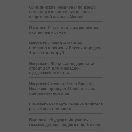
Олимпийские чемпионы по дзюдо
оставили отпечатки рук на аллее
спортивной славы в Магасе
В жителя Ингушетии выстрелили из
охотничьего ружья
Ингушский завод «Полимер»
поставил в регионы России порядка
4 тысяч тонн труб
Ингушский Фонд «Солидарность»
строит дом для очередной
нуждающейся семьи
Ингушский гроссмейстер Эрнесто
Инаркиев проведёт 12 июня сеанс
одновременной игры
Сбившего насмерть ребенка водителя
разыскивает полиция
Выставка «Будущее Ингушетии –
глазами детей» продлится до 6 июля