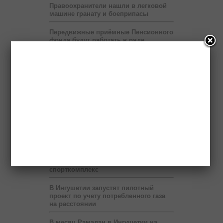
Правоохранители нашли в легковой
машине гранату и боеприпасы
Передвижные приёмные Пенсионного
фонда будут работать в ряде
населённых пунктов Ингушетии
На территории мэрии Назрани
развернут шатёр Рамадана
Пяти регионам Северного Кавказа
правительство России выделит два
миллиарда рублей
Бюджет республики недополучает 60
млн рублей в год от коммерсантов
При финансовой поддержке
«Транснефти» в Ингушетии построен
спорткомплекс
В Ингушетии запустят пилотный
проект по учету потребленного газа
на расстоянии
В месяц Рамадан в Ингушетии на