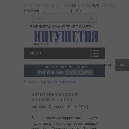
06 АВГУСТА 2026 22:01 | ЦБ
USD
80.9293
EUR
93.1901 |
|
12+
НАЗРАНЬ:
°С
Искать
ЕЖЕДНЕВНАЯ ИНТЕРНЕТ-ГАЗЕТА
MENU
Наверх
Рубрики:
Сельское хозяйство
Заготовка кормов
начнется с сена
Батарбек Османов |
15.06.2015
|
В сельхозпредприятиях идет
подготовка к косовице естественных
трав на Сунженском и Терском