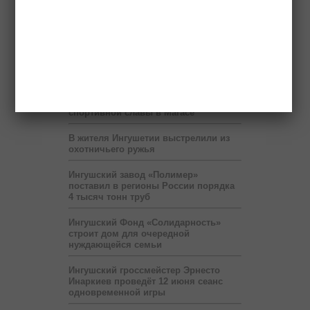
Ученые назвали природной
аномалией ливни с градом на
Северном Кавказе
Олимпийские чемпионы по дзюдо
оставили отпечатки рук на аллее
спортивной славы в Магасе
В жителя Ингушетии выстрелили из
охотничьего ружья
Ингушский завод «Полимер»
поставил в регионы России порядка
4 тысяч тонн труб
Ингушский Фонд «Солидарность»
строит дом для очередной
нуждающейся семьи
Ингушский гроссмейстер Эрнесто
Инаркиев проведёт 12 июня сеанс
одновременной игры