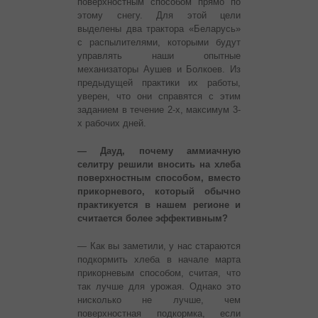
поверхностным способом прямо по
этому снегу. Для этой цели
выделены два трактора «Беларусь»
с распылителями, которыми будут
управлять наши опытные
механизаторы Аушев и Болкоев. Из
предыдущей практики их работы,
уверен, что они справятся с этим
заданием в течение 2-х, максимум 3-
х рабочих дней.
— Дауд, почему аммиачную
селитру решили вносить на хлеба
поверхностным способом, вместо
прикорневого, который обычно
практикуется в нашем регионе и
считается более эффективным?
— Как вы заметили, у нас стараются
подкормить хлеба в начале марта
прикорневым способом, считая, что
так лучше для урожая. Однако это
нисколько не лучше, чем
поверхностная подкормка, если