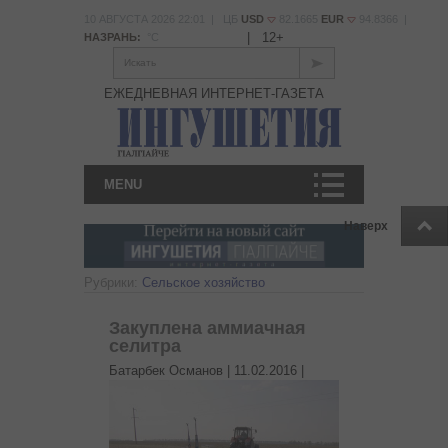
10 АВГУСТА 2026 22:01 | ЦБ
USD
82.1665
EUR
94.8366 |
|
12+
НАЗРАНЬ:
°С
Искать
ЕЖЕДНЕВНАЯ ИНТЕРНЕТ-ГАЗЕТА
MENU
Наверх
Рубрики:
Сельское хозяйство
Закуплена аммиачная
селитра
Батарбек Османов |
11.02.2016
|