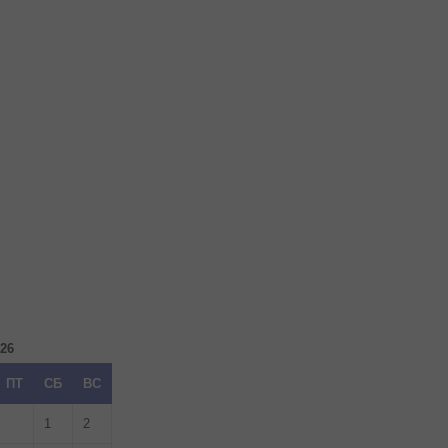
026
ПТ
СБ
ВС
1
2