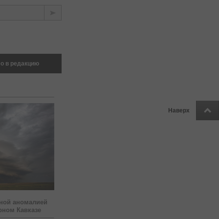
о в редакцию
Наверх
ной аномалией
рном Кавказе