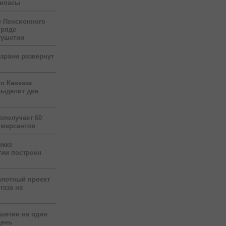
рипасы
 Пенсионного
 ряде
гушетии
зрани развернут
о Кавказа
выделит два
ополучает 60
ммерсантов
ржке
тии построен
илотный проект
газа на
ушетии на один
день