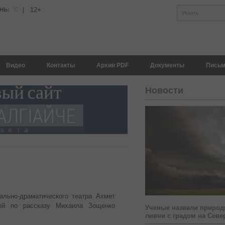
|
12+
НЬ:
°С
Искать
Видео
Контакты
Архив PDF
Документы
Письм
Новости
ально-драматического театра Ахмет
кой по рассказу Михаила Зощенко
Ученые назвали природ
ливни с градом на Севе