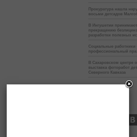
Прокуратура нашла нар
восьми детсадов Малго
В Ингушетии принимаю
прекращению безлицен
разработки полезных и
Социальные работники
профессиональный пра
В Сахаровском центре 
выставка фоторабот дет
Северного Кавказа
Нас читают