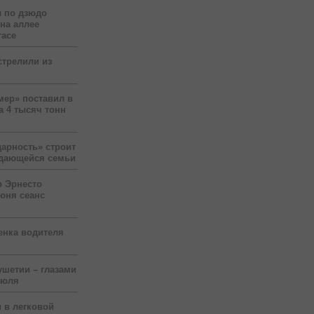
 по дзюдо
 на аллее
гасе
стрелили из
мер» поставил в
а 4 тысяч тонн
арность» строит
ждающейся семьи
р Эрнесто
юня сеанс
енка водителя
ушетии – глазами
июля
 в легковой