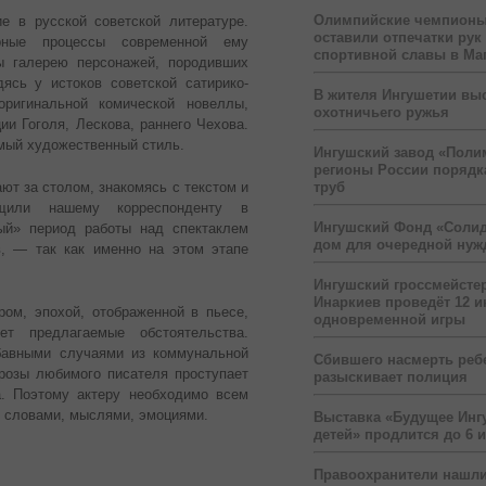
Олимпийские чемпионы
 в русской советской литературе.
оставили отпечатки рук
рные процессы современной ему
спортивной славы в Ма
ы галерею персонажей, породивших
ясь у истоков советской сатирико-
В жителя Ингушетии вы
ригинальной комической новеллы,
охотничьего ружья
и Гоголя, Лескова, раннего Чехова.
мый художественный стиль.
Ингушский завод «Поли
регионы России порядк
труб
ют за столом, знакомясь с текстом и
бщили нашему корреспонденту в
Ингушский Фонд «Солид
ный» период работы над спектаклем
дом для очередной ну
, — так как именно на этом этапе
Ингушский гроссмейсте
Инаркиев проведёт 12 и
ром, эпохой, отображенной в пьесе,
одновременной игры
ет предлагаемые обстоятельства.
бавными случаями из коммунальной
Сбившего насмерть реб
розы любимого писателя проступает
разыскивает полиция
а. Поэтому актеру необходимо всем
о словами, мыслями, эмоциями.
Выставка «Будущее Инг
детей» продлится до 6 
Правоохранители нашли