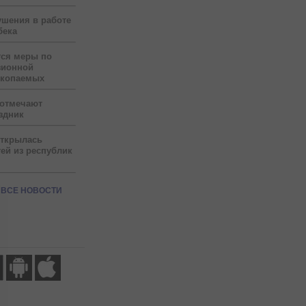
ушения в работе
бека
тся меры по
зионной
скопаемых
 отмечают
здник
открылась
ей из республик
ВСЕ НОВОСТИ