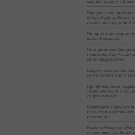
машине гранату и боеп
Передвижные приёмные
фонда будут работать в
населённых пунктов Ин
На территории мэрии На
шатёр Рамадана
Пяти регионам Северног
правительство России 
миллиарда рублей
Бюджет республики нед
млн рублей в год от ко
При финансовой подде
«Транснефти» в Ингуше
спорткомплекс
В Ингушетии запустят п
по учету потребленного 
расстоянии
В месяц Рамадан в Инг
час сокращен рабочий 