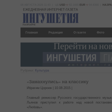
08 АВГУСТА 2026 11:43 | ЦБ
USD
82.1665
EUR
94.8366 |
НАЗРА
ЕЖЕДНЕВНАЯ ИНТЕРНЕТ-ГАЗЕТА
Главная
Редакция
О газете
Фото
Рубрики:
Культура
«Замахнулись» на классику
Ибрагим Цороев |
10.08.2015
|
Главный режиссер Русского государственного музык
Льянов приступил к работе над новой постанов
«Любовь».