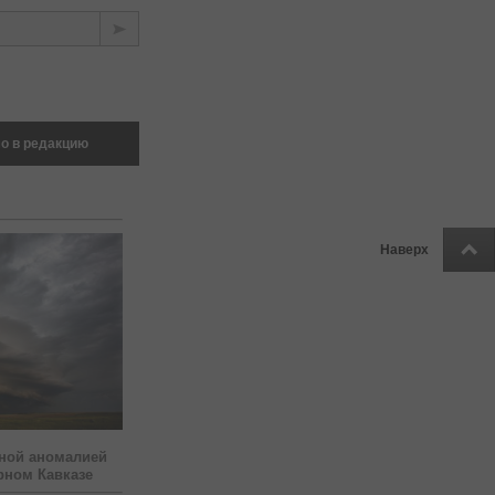
о в редакцию
Наверх
ной аномалией
рном Кавказе