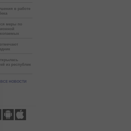
ушения в работе
бека
тся меры по
зионной
скопаемых
 отмечают
здник
открылась
ей из республик
ВСЕ НОВОСТИ