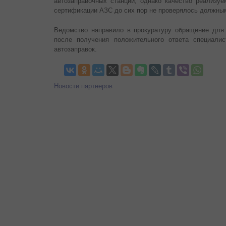
автозаправочных станций, однако качество реализуе
сертификации АЗС до сих пор не проверялось должны
Ведомство направило в прокуратуру обращение для 
после получения положительного ответа специали
автозаправок.
Новости партнеров