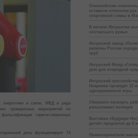
Олимпийские чемпионы
оставили отпечатки рук
спортивной славы в Ма
В жителя Ингушетии вы
охотничьего ружья
Ингушский завод «Поли
регионы России порядк
труб
Ингушский Фонд «Солид
дом для очередной ну
Ингушский гроссмейсте
Инаркиев проведёт 12 и
одновременной игры
Сбившего насмерть реб
, энергетики и связи, МВД и ряда
разыскивает полиция
екс проверочных мероприятий по
 фальсификации горюче-смазочных
Выставка «Будущее Инг
детей» продлится до 6 
егодняшний день функционирует 74
Правоохранители нашли