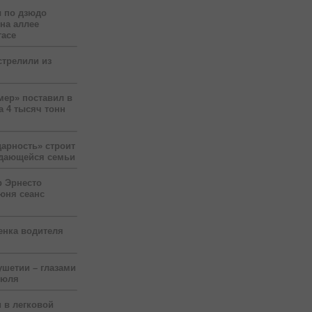
 по дзюдо
 на аллее
гасе
стрелили из
мер» поставил в
а 4 тысяч тонн
арность» строит
ждающейся семьи
р Эрнесто
юня сеанс
енка водителя
ушетии – глазами
июля
 в легковой