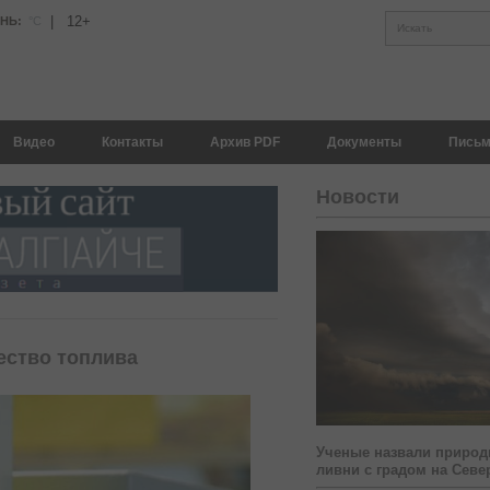
|
12+
АНЬ:
°С
Искать
Видео
Контакты
Архив PDF
Документы
Письм
Новости
ество топлива
Ученые назвали природ
ливни с градом на Севе