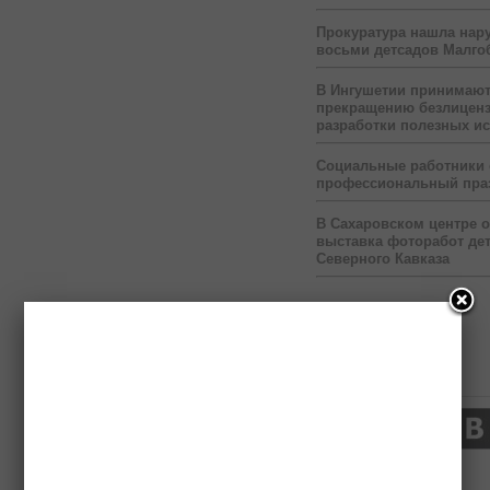
Прокуратура нашла нар
восьми детсадов Малго
В Ингушетии принимаю
прекращению безлицен
разработки полезных и
Социальные работники
профессиональный пра
В Сахаровском центре 
выставка фоторабот дет
Северного Кавказа
Нас читают