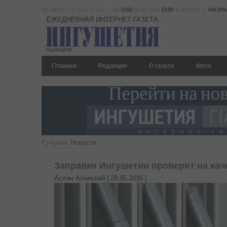
08 АВГУСТА 2026 17:54 | ЦБ
USD
82.1665
EUR
94.8366 |
НАЗР
ЕЖЕДНЕВНАЯ ИНТЕРНЕТ-ГАЗЕТА
Главная
Редакция
О газете
Фото
Рубрики:
Новости
Заправки Ингушетии проверят на кач
Аслан Аланский |
28.05.2016
|