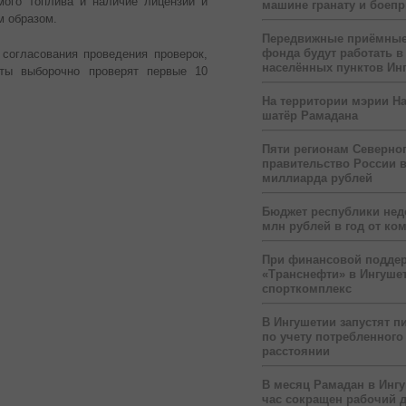
мого топлива и наличие лицензии и
машине гранату и боеп
м образом.
Передвижные приёмные
фонда будут работать в
согласования проведения проверок,
населённых пунктов Ин
сты выборочно проверят первые 10
На территории мэрии На
шатёр Рамадана
Пяти регионам Северног
правительство России 
миллиарда рублей
Бюджет республики нед
млн рублей в год от ко
При финансовой подде
«Транснефти» в Ингуше
спорткомплекс
В Ингушетии запустят п
по учету потребленного 
расстоянии
В месяц Рамадан в Инг
час сокращен рабочий 