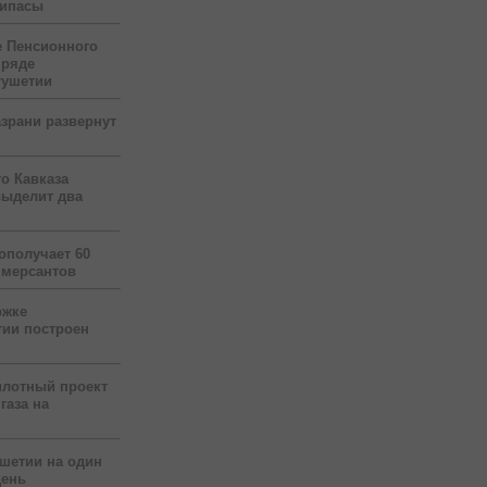
рипасы
 Пенсионного
 ряде
гушетии
зрани развернут
о Кавказа
выделит два
ополучает 60
ммерсантов
ржке
тии построен
илотный проект
газа на
ушетии на один
день