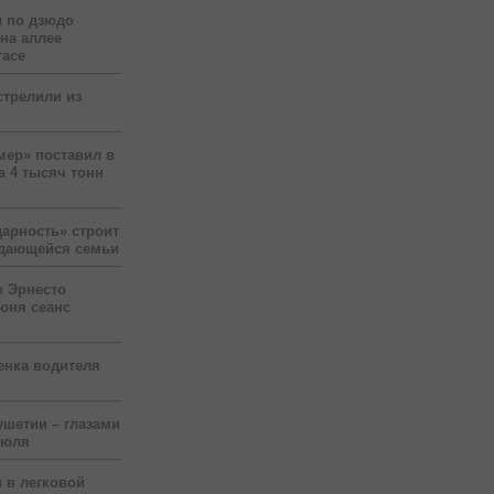
 по дзюдо
 на аллее
гасе
стрелили из
мер» поставил в
а 4 тысяч тонн
арность» строит
ждающейся семьи
р Эрнесто
юня сеанс
енка водителя
ушетии – глазами
июля
 в легковой