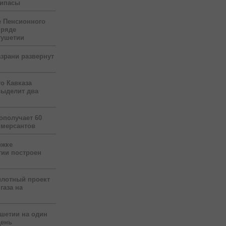
рипасы
 Пенсионного
 ряде
гушетии
зрани развернут
о Кавказа
выделит два
ополучает 60
ммерсантов
ржке
тии построен
илотный проект
газа на
ушетии на один
день