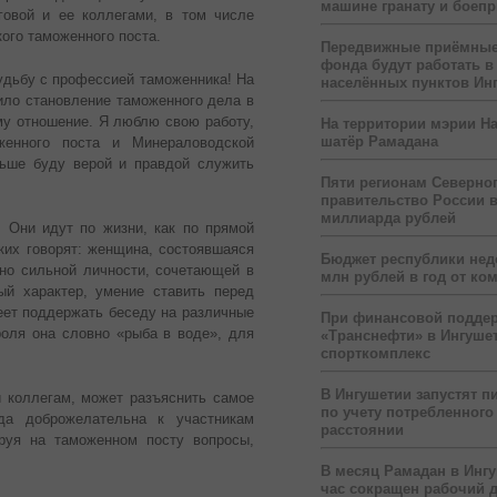
машине гранату и боеп
овой и ее коллегами, в том числе
го таможенного поста.
Передвижные приёмные
фонда будут работать в
судьбу с профессией таможенника! На
населённых пунктов Ин
ило становление таможенного дела в
ому отношение. Я люблю свою работу,
На территории мэрии На
шатёр Рамадана
енного поста и Минераловодской
льше буду верой и правдой служить
Пяти регионам Северног
правительство России 
миллиарда рублей
 Они идут по жизни, как по прямой
аких говорят: женщина, состоявшаяся
Бюджет республики нед
но сильной личности, сочетающей в
млн рублей в год от ко
ый характер, умение ставить перед
меет поддержать беседу на различные
При финансовой подде
оля она словно «рыба в воде», для
«Транснефти» в Ингуше
спорткомплекс
В Ингушетии запустят п
и коллегам, может разъяснить самое
по учету потребленного 
да доброжелательна к участникам
расстоянии
ируя на таможенном посту вопросы,
В месяц Рамадан в Инг
час сокращен рабочий 