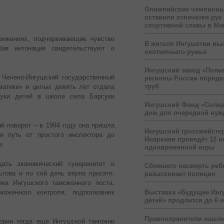
Олимпийские чемпионы
оставили отпечатки рук
спортивной славы в Ма
вижениях, подчеркивающие чувство
В жителя Ингушетии вы
бая интонация свидетельствуют о
охотничьего ружья
Ингушский завод «Поли
 Чечено-Ингушский государственный
регионы России порядк
труб
матики» и целых девять лет отдала
ауки детей в школе села Барсуки
Ингушский Фонд «Солид
дом для очередной ну
й поворот – в 1994 году она пришла
Ингушский гроссмейсте
и путь от простого инспектора до
Инаркиев проведёт 12 и
а.
одновременной игры
ать экономический суверенитет и
Сбившего насмерть реб
ьгова и по сей день верна присяге.
разыскивает полиция
ка Ингушского таможенного поста,
Выставка «Будущее Инг
оженного контроля, подполковник
детей» продлится до 6 
Правоохранители нашли
тории тогда еще Ингушской таможни