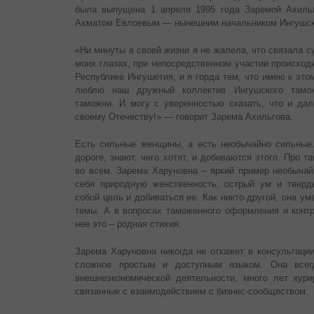
была выпущена 1 апреля 1995 года Заремой Ахильг
Ахматом Евлоевым — нынешним начальником Ингушско
«Ни минуты в своей жизни я не жалела, что связала 
моих глазах, при непосредственном участии происход
Республике Ингушетия, и я горда тем, что имею к эт
люблю наш дружный коллектив Ингушского тамож
таможни. И могу с уверенностью сказать, что и да
своему Отечеству!» — говорит Зарема Ахильгова.
Есть сильные женщины, а есть необычайно сильные.
дороге, знают, чего хотят, и добиваются этого. Про т
во всем. Зарема Харуновна – яркий пример необычай
себя природную женственность, острый ум и тверд
собой цель и добиваться ее. Как никто другой, она у
темы. А в вопросах таможенного оформления и контр
нее это – родная стихия.
Зарема Харуновна никогда не откажет в консультаци
сложное простым и доступным языком. Она всег
внешнеэкономической деятельности, много лет кур
связанные с взаимодействием с бизнес-сообществом.