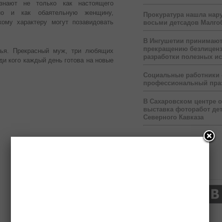
знают не только как настоящего
 но и как обаятельную женщину,
Прокуратура нашла нар
ому характеру могут позавидовать
восьми детсадов Малго
В Ингушетии принимаю
прекращению безлицен
ья. Прекрасный муж, три любящих
разработки полезных и
ади кого каждый день готова на новые
Социальные работники
профессиональный пра
В Сахаровском центре 
выставка фоторабот дет
Северного Кавказа
Нас читают