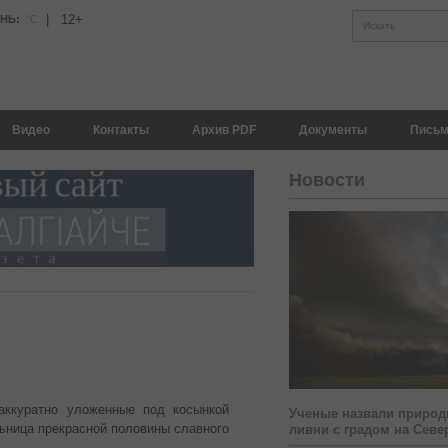
|
12+
АНЬ:
°С
Искать
Видео
Контакты
Архив PDF
Документы
Письм
Новости
 аккуратно уложенные под косынкой
Ученые назвали природ
ница прекрасной половины славного
ливни с градом на Севе