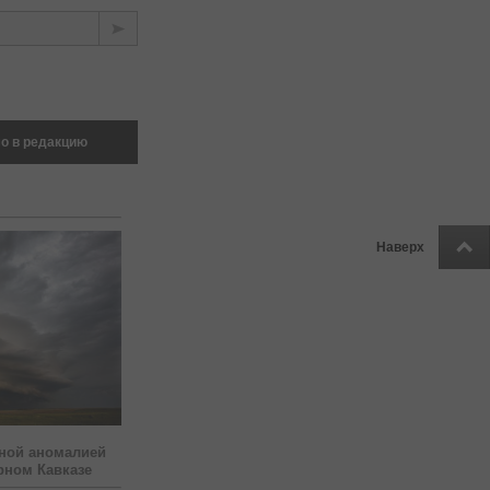
о в редакцию
Наверх
ной аномалией
рном Кавказе