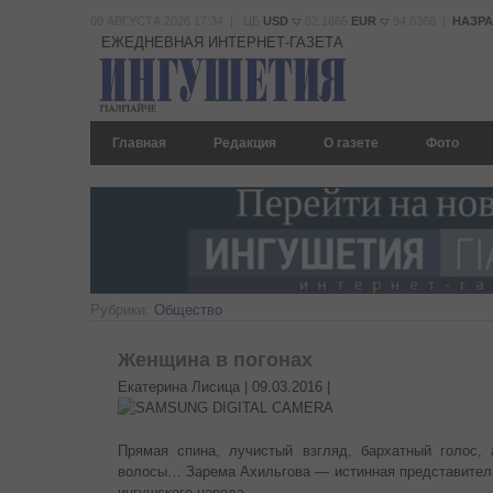
09 АВГУСТА 2026 17:34 | ЦБ
USD
82.1665
EUR
94.8366 |
НАЗР
ЕЖЕДНЕВНАЯ ИНТЕРНЕТ-ГАЗЕТА
Главная
Редакция
О газете
Фото
Рубрики:
Общество
Женщина в погонах
Екатерина Лисица |
09.03.2016
|
Прямая спина, лучистый взгляд, бархатный голос,
волосы… Зарема Ахильгова — истинная представитель
ингушского народа.