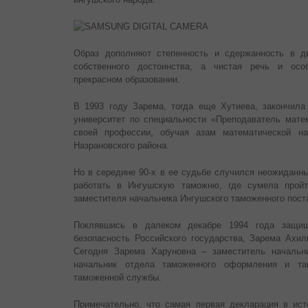
Образ дополняют степенность и сдержанность в д
собственного достоинства, а чистая речь и осо
прекрасном образовании.
В 1993 году Зарема, тогда еще Хутиева, закончила
университет по специальности «Преподаватель мате
своей профессии, обучая азам математической н
Назрановского района.
Но в середине 90-х в ее судьбе случился неожиданны
работать в Ингушскую таможню, где сумела пройт
заместителя начальника Ингушского таможенного пост
Поклявшись в далеком декабре 1994 года защищ
безопасность Российского государства, Зарема Ахил
Сегодня Зарема Харуновна – заместитель начальни
начальник отдела таможенного оформления и там
таможенной службы.
Примечательно, что самая первая декларация в ис