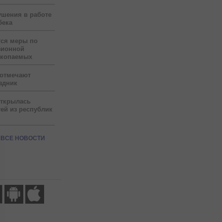
ушения в работе
бека
тся меры по
зионной
скопаемых
 отмечают
здник
открылась
ей из республик
ВСЕ НОВОСТИ