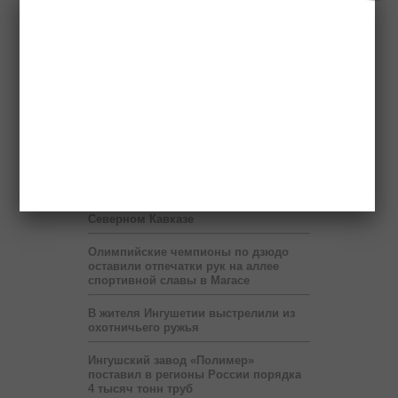
Ученые назвали природной
аномалией ливни с градом на
Северном Кавказе
Олимпийские чемпионы по дзюдо
оставили отпечатки рук на аллее
спортивной славы в Магасе
В жителя Ингушетии выстрелили из
охотничьего ружья
Ингушский завод «Полимер»
поставил в регионы России порядка
4 тысяч тонн труб