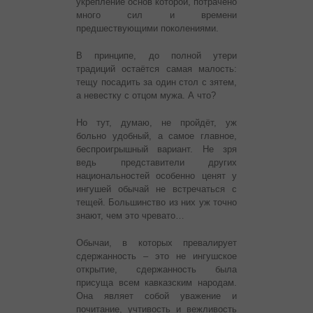
укрепление основ которой, потрачено
много сил и времени
предшествующими поколениями.
В принципе, до полной утери
традиций остаётся самая малость:
тещу посадить за один стол с зятем,
а невестку с отцом мужа. А что?
Но тут, думаю, не пройдёт, уж
больно удобный, а самое главное,
беспроигрышный вариант. Не зря
ведь представители других
национальностей особенно ценят у
ингушей обычай не встречаться с
тещей. Большинство из них уж точно
знают, чем это чревато…
Обычаи, в которых превалирует
сдержанность – это не ингушское
открытие, сдержанность была
присуща всем кавказским народам.
Она являет собой уважение и
почитание, учтивость и вежливость