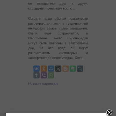
по отношению друг к другу,
старшему, почетному гостю…
Сегодня наши обычаи практически
рассеиваются, хотя в традиционной
ингушской семье такие отношения,
благо, ещё сохраняются, и
блюстители такого миропорядка
могут быть уверены в завтрашнем
дне, на что вряд ли могут
рассчитывать «новаторы» и
«изобретатели велосипеда». Хотя…
Новости партнеров
Новости