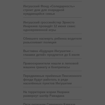
Ингушский Фонд «Солидарность»
строит дом для очередной
нуждающейся семьи
Ингушский гроссмейстер Эрнесто
Инаркиев проведёт 12 июня сеанс
одновременной игры
Сбившего насмерть ребенка водителя
разыскивает полиция
Выставка «Будущее Ингушетии –
глазами детей» продлится до 6 июля
Правоохранители нашли в легковой
машине гранату и боеприпасы
Передвижные приёмные Пенсионного
фонда будут работать в ряде
населённых пунктов Ингушетии
На территории мэрии Назрани
развернут шатёр Рамадана
Пяти регионам Северного Кавказа