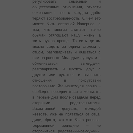
регулировать семейные и
общественные отношения, отчасти
сохранились, но с каждым днём
теряют востребованность. С чем это
может быть связано? Наверное, с
тем, что многие считают: такие
обычаи отягощают нашу жизнь, а
жить нужно проще. То есть детям
можно сидеть за одним столом с
отцом, разговаривать и общаться с
ним на равных. Молодым супругам –
обмениваться взглядами,
разговаривать и шутить друг с
другом или ругаться и выяснять
отношения в присутствии
посторонних. Женившемуся парню –
свободно передвигаться и мелькать
в первые дни после свадьбы перед
старшими родственниками.
Засватанной девушке, молодой
невесте, уже не прятаться от отца,
дяди, брата, как это было раньше.
Беременной женщине – не
сторониться родственников-мужчин.