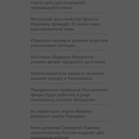
строит дом для очередной
нуждающейся семьи
Ингушский гроссмейстер Эрнесто
Инаркиев проведёт 12 июня сеанс
одновременной игры
Сбившего насмерть ребенка водителя
разыскивает полиция
Выставка «Будущее Ингушетии –
глазами детей» продлится до 6 июля
Правоохранители нашли в легковой
машине гранату и боеприпасы
Передвижные приёмные Пенсионного
фонда будут работать в ряде
населённых пунктов Ингушетии
На территории мэрии Назрани
развернут шатёр Рамадана
Пяти регионам Северного Кавказа
правительство России выделит два
миллиарда рублей