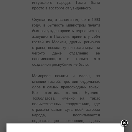
ингушского народа. Гости были
просто в восторге от увиденного.
Слушая их, я вспоминал, как в 1993
году, в бытность министром печати
был вынужден просить журналистов,
живущих в Назрани, принять у себя
гостей из Москвы, других регионов
страны, поскольку ни гостиницы, ни
чего-то даже отдаленно ее
напоминающего в только что
созданной республике не было.
Мемориал памяти и славы, по
мнению гостей, достоин отдельных
слов в самых превосходных тонах.
Как отметила коллега Бурлият
Токболатова, именно на таких
величественных сооружениях, где
отражена самая суть всей истории
народа, воспитывается
подрастающее поколение, здесь
взращивается патриотизм и любовь к
Отечеству.