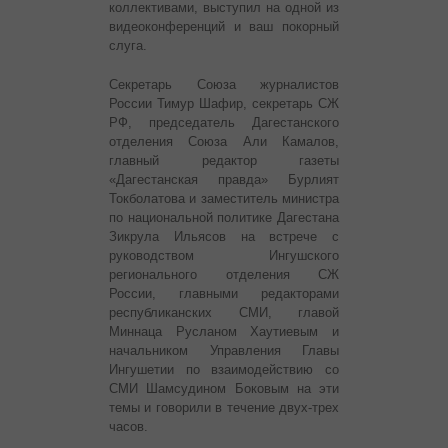
коллективами, выступил на одной из
видеоконференций и ваш покорный
слуга.
Секретарь Союза журналистов
России Тимур Шафир, секретарь СЖ
РФ, председатель Дагестанского
отделения Союза Али Камалов,
главный редактор газеты
«Дагестанская правда» Бурлият
Токболатова и заместитель министра
по национальной политике Дагестана
Зикрула Ильясов на встрече с
руководством Ингушского
регионального отделения СЖ
России, главными редакторами
республиканских СМИ, главой
Миннаца Русланом Хаутиевым и
начальником Управления Главы
Ингушетии по взаимодействию со
СМИ Шамсудином Боковым на эти
темы и говорили в течение двух-трех
часов.