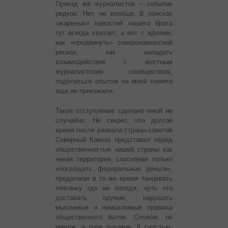
Приезд же журналистов – событие
редкое. Нет, не вообще. В поисках
«жареных» новостей нашего брата
тут всегда хватает, а вот с идеями,
как «продвинуть» северокавказский
регион, как наладить
взаимодействие с местным
журналистским сообществом,
поделиться опытом на моей памяти
еще не приезжали.
Такое отступление сделано мной не
случайно. Не секрет, что долгое
время после развала страны советов
Северный Кавказ представал перед
общественностью нашей страны как
некая территория, способная только
«поглощать федеральные деньги»,
продолжая в то же время танцевать
лезгинку где ни попадя, чуть что
доставать оружие, нарушать
мыслимые и немыслимые правила
общественного бытия. Словом, не
имидж, а горе луковое. К счастью,