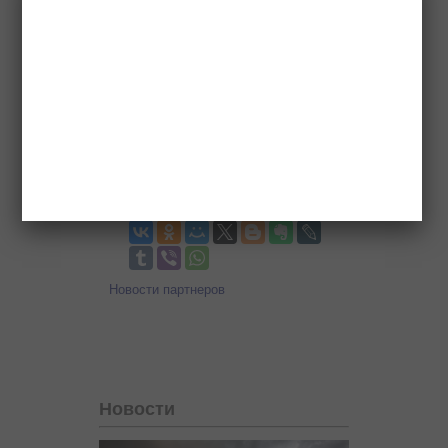
Ну что сказать? Сказать, что я был
рад – значит, не сказать ничего. Я
был безумно рад тому, что в кои-то
веки и мы можем с гордостью
принимать гостей на самом высоком
уровне, вспоминать трагические
страницы истории, показывать
достижения. И это для нас – уже не
экзотика, а привычный образ жизни.
Новости партнеров
Новости