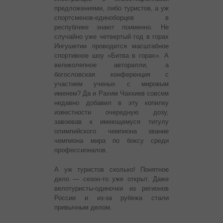
предложениями, либо туристов, а уж
спортсменов-единоборцев в
республике знают поименно. Не
случайно уже четвертый год в горах
Ингушетии проводится масштабное
спортивное шоу «Битва в горах». А
великолепное авторалли, а
богословская конференция с
участием ученых с мировым
именем? Да и Рахим Чахкиев совсем
недавно добавил в эту копилку
известности очередную дозу,
завоевав к имеющемуся титулу
олимпийского чемпиона звание
чемпиона мира по боксу среди
профессионалов.
А уж туристов сколько! Понятное
дело — сезон-то уже открыт. Даже
велотуристы-одиночки из регионов
России и из-за рубежа стали
привычным делом.