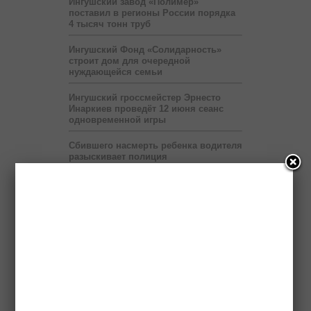
Ингушский завод «Полимер»
поставил в регионы России порядка
4 тысяч тонн труб
Ингушский Фонд «Солидарность»
строит дом для очередной
нуждающейся семьи
Ингушский гроссмейстер Эрнесто
Инаркиев проведёт 12 июня сеанс
одновременной игры
Сбившего насмерть ребенка водителя
разыскивает полиция
Выставка «Будущее Ингушетии –
глазами детей» продлится до 6 июля
Правоохранители нашли в легковой
машине гранату и боеприпасы
Передвижные приёмные Пенсионного
фонда будут работать в ряде
населённых пунктов Ингушетии
На территории мэрии Назрани