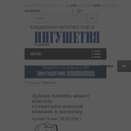
09 АВГУСТА 2026 16:35 | ЦБ
USD
82.1665
EUR
94.8366 |
|
12+
НАЗРАНЬ:
°С
Искать
ЕЖЕДНЕВНАЯ ИНТЕРНЕТ-ГАЗЕТА
MENU
Наверх
Рубрики:
Новости
Зубная пломба может
влететь
стоматологической
клинике в копеечку
Хусейн Плиев |
28.03.2016
|