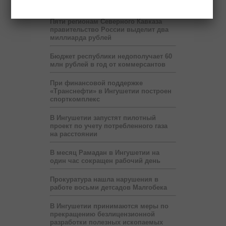
развернут шатёр Рамадана
Пяти регионам Северного Кавказа
правительство России выделит два
миллиарда рублей
Бюджет республики недополучает 60
млн рублей в год от коммерсантов
При финансовой поддержке
«Транснефти» в Ингушетии построен
спорткомплекс
В Ингушетии запустят пилотный
проект по учету потребленного газа
на расстоянии
В месяц Рамадан в Ингушетии на
один час сокращен рабочий день
Прокуратура нашла нарушения в
работе восьми детсадов Малгобека
В Ингушетии принимаются меры по
прекращению безлицензионной
разработки полезных ископаемых