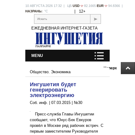
10 АВГУСТА 2026 17:32 | ЦБ
USD
82.1665
EUR
94.8366 |
|
12+
НАЗРАНЬ:
°С
Искать
ЕЖЕДНЕВНАЯ ИНТЕРНЕТ-ГАЗЕТА
MENU
Наверх
Общество
,
Экономика
Ингушетия будет
генерировать
электроэнергию
Соб. инф. |
07.03.2015
|
№30
Пресс-служба Главы Ингушетии
сообщает, что Юнус-Бек Евкуров
провёл в Москве ряд рабочих встреч. С
первым заместителем Руководителя