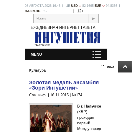
08 АВГУСТА 2026 16:46 | ЦБ
USD
82.1665
EUR
94.8366 |
|
12+
НАЗРАНЬ:
°С
Искать
ЕЖЕДНЕВНАЯ ИНТЕРНЕТ-ГАЗЕТА
MENU
Наверх
Культура
Золотая медаль ансамбля
«Зори Ингушетии»
Соб. инф. |
16.11.2015
|
№174
В г. Нальчике
(КБР)
проходил
первый
Международн