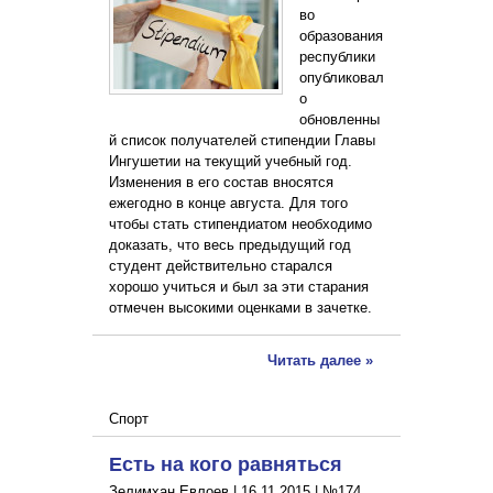
во
образования
республики
опубликовал
о
обновленны
й список получателей стипендии Главы
Ингушетии на текущий учебный год.
Изменения в его состав вносятся
ежегодно в конце августа. Для того
чтобы стать стипендиатом необходимо
доказать, что весь предыдущий год
студент действительно старался
хорошо учиться и был за эти старания
отмечен высокими оценками в зачетке.
Читать далее »
Спорт
Есть на кого равняться
Зелимхан Евлоев |
16.11.2015
|
№174