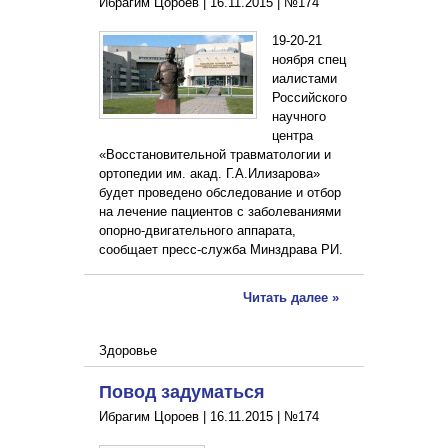
Ибрагим Цороев |
16.11.2015
|
№174
19-20-21
ноября спец
иалистами
Российского
научного
центра
«Восстановительной травматологии и
ортопедии им. акад. Г.А.Илизарова»
будет проведено обследование и отбор
на лечение пациентов с заболеваниями
опорно-двигательного аппарата,
сообщает пресс-служба Минздрава РИ.
Читать далее »
Здоровье
Повод задуматься
Ибрагим Цороев |
16.11.2015
|
№174