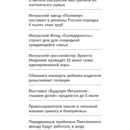
В жителя Ингушетии выстрелили из
охотничьего ружья
Ингушский завод «Полимер»
поставил в регионы России порядка
4 тысяч тонн труб
Ингушский Фонд «Солидарность»
строит дом для очередной
нуждающейся семьи
Ингушский гроссмейстер Эрнесто
Инаркиев проведёт 12 июня сеанс
одновременной игры
Сбившего насмерть ребенка водителя
разыскивает полиция
Выставка «Будущее Ингушетии –
глазами детей» продлится до 6 июля
Правоохранители нашли в легковой
машине гранату и боеприпасы
Передвижные приёмные Пенсионного
фонда будут работать в ряде