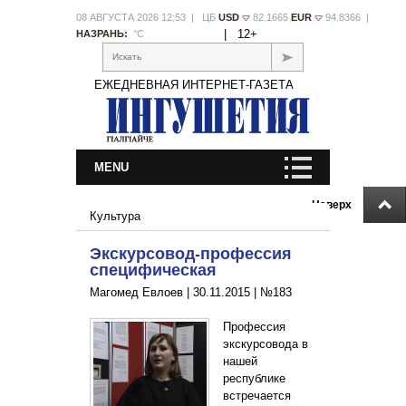
08 АВГУСТА 2026 12:53 | ЦБ
USD
82.1665
EUR
94.8366 |
|
12+
НАЗРАНЬ:
°С
Искать
ЕЖЕДНЕВНАЯ ИНТЕРНЕТ-ГАЗЕТА
MENU
Наверх
Культура
Экскурсовод-профессия
специфическая
Магомед Евлоев |
30.11.2015
|
№183
Профессия
экскурсовода в
нашей
республике
встречается