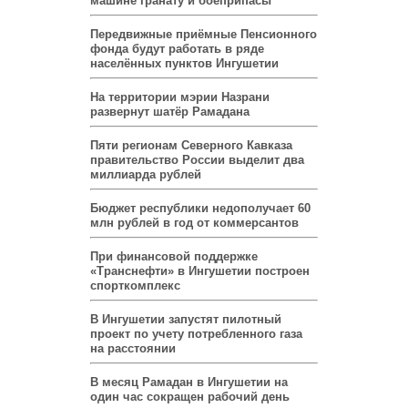
машине гранату и боеприпасы
Передвижные приёмные Пенсионного
фонда будут работать в ряде
населённых пунктов Ингушетии
На территории мэрии Назрани
развернут шатёр Рамадана
Пяти регионам Северного Кавказа
правительство России выделит два
миллиарда рублей
Бюджет республики недополучает 60
млн рублей в год от коммерсантов
При финансовой поддержке
«Транснефти» в Ингушетии построен
спорткомплекс
В Ингушетии запустят пилотный
проект по учету потребленного газа
на расстоянии
В месяц Рамадан в Ингушетии на
один час сокращен рабочий день