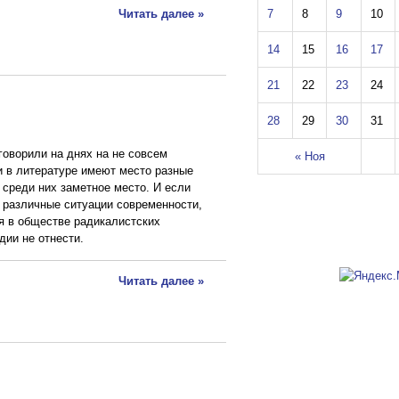
Читать далее »
7
8
9
10
14
15
16
17
21
22
23
24
28
29
30
31
говорили на днях на не совсем
« Ноя
и в литературе имеют место разные
 среди них заметное место. И если
 различные ситуации современности,
я в обществе радикалистских
едии не отнести.
Читать далее »