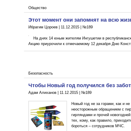
Общество
Этот момент они запомнят на всю жиз
Ибрагим Цороев |
11.12.2015
|
№189
На днях 14 юным жителям Ингушетии в республиканск
Акцию приурочили к отмечаемому 12 декабря Дню Конс
Безопасность
Чтобы Новый год получился без забот
Адам Алиханов |
11.12.2015
|
№189
Новый год не за горами, как и н
неосторожным обращением с пир
гирляндами и прочей новогодней
тех, кому, как правило, приходи
бороться – сотрудников МЧС.