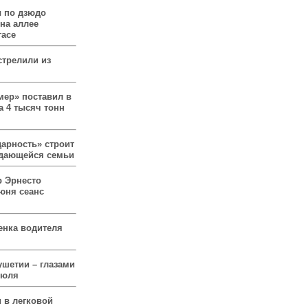
 по дзюдо
 на аллее
гасе
стрелили из
мер» поставил в
а 4 тысяч тонн
арность» строит
ждающейся семьи
р Эрнесто
юня сеанс
енка водителя
ушетии – глазами
июля
 в легковой