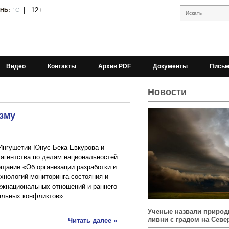
|
12+
АНЬ:
°С
Искать
Видео
Контакты
Архив PDF
Документы
Письм
Новости
зму
Ингушетии Юнус-Бека Евкурова и
агентства по делам национальностей
щание «Об организации разработки и
хнологий мониторинга состояния и
ежнациональных отношений и раннего
альных конфликтов».
Ученые назвали природ
ливни с градом на Севе
Читать далее »