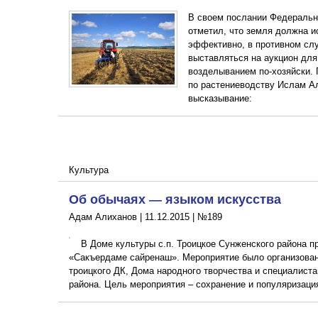
В своем послании Федераль
отметил, что земля должна и
эффективно, в противном сл
выставляться на аукцион для
возделыванием по-хозяйски.
по растениеводству Ислам А
высказывание:
Культура
Об обычаях — языком искусства
Адам Алиханов |
11.12.2015
|
№189
В Доме культуры с.п. Троицкое Сунженского района п
«Сакъердаме сайренаш». Мероприятие было организова
троицкого ДК, Дома народного творчества и специалист
района. Цель мероприятия – сохранение и популяризаци