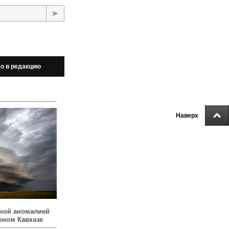
о в редакцию
Наверх
ной аномалией
рном Кавказе