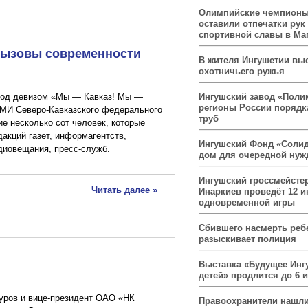
Олимпийские чемпионы
оставили отпечатки рук
спортивной славы в Ма
 вызовы современности
В жителя Ингушетии вы
охотничьего ружья
Ингушский завод «Поли
 под девизом «Мы — Кавказ! Мы —
регионы России порядк
СМИ Северо-Кавказского федерального
труб
ие несколько сот человек, которые
акций газет, информагентств,
Ингушский Фонд «Солид
адиовещания, пресс-служб.
дом для очередной ну
Ингушский гроссмейсте
Читать далее »
Инаркиев проведёт 12 и
одновременной игры
Сбившего насмерть реб
разыскивает полиция
Выставка «Будущее Инг
детей» продлится до 6 
уров и вице-президент ОАО «НК
Правоохранители нашли