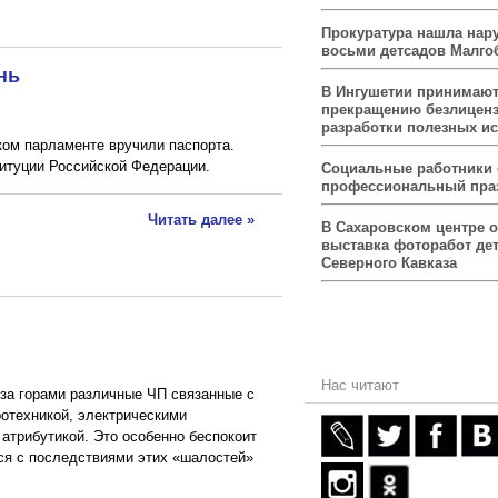
Прокуратура нашла нар
восьми детсадов Малго
нь
В Ингушетии принимаю
прекращению безлицен
разработки полезных и
ом парламенте вручили паспорта.
титуции Российской Федерации.
Социальные работники
профессиональный пра
Читать далее »
В Сахаровском центре 
выставка фоторабот дет
Северного Кавказа
Нас читают
е за горами различные ЧП связанные с
отехникой, электрическими
 атрибутикой. Это особенно беспокоит
тся с последствиями этих «шалостей»