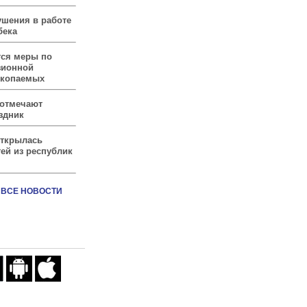
ушения в работе
бека
тся меры по
зионной
скопаемых
 отмечают
здник
открылась
ей из республик
ВСЕ НОВОСТИ