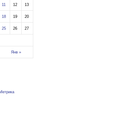
11
12
13
18
19
20
25
26
27
Янв »