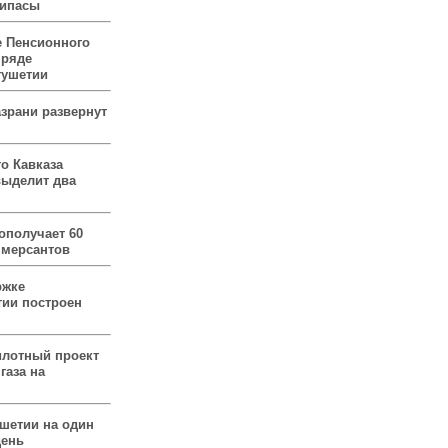
рипасы
 Пенсионного
 ряде
гушетии
зрани развернут
о Кавказа
выделит два
ополучает 60
ммерсантов
ржке
тии построен
илотный проект
газа на
ушетии на один
день