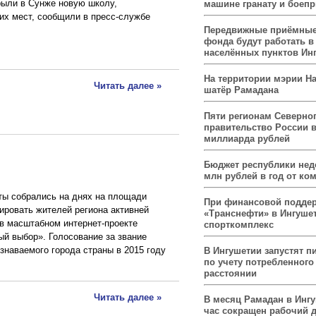
ыли в Сунже новую школу,
машине гранату и боеп
их мест, сообщили в пресс-службе
Передвижные приёмные
фонда будут работать в
населённых пунктов Ин
На территории мэрии На
Читать далее »
шатёр Рамадана
Пяти регионам Северног
правительство России 
миллиарда рублей
Бюджет республики нед
млн рублей в год от ко
ты собрались на днях на площади
При финансовой подде
тировать жителей региона активней
«Транснефти» в Ингуше
 в масштабном интернет-проекте
спорткомплекс
ый выбор». Голосование за звание
знаваемого города страны в 2015 году
В Ингушетии запустят п
по учету потребленного 
расстоянии
Читать далее »
В месяц Рамадан в Инг
час сокращен рабочий 