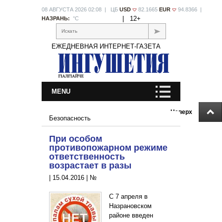
08 АВГУСТА 2026 02:08 | ЦБ
USD
82.1665
EUR
94.8366 |
|
12+
НАЗРАНЬ:
°С
Искать
ЕЖЕДНЕВНАЯ ИНТЕРНЕТ-ГАЗЕТА
MENU
Наверх
Безопасность
При особом
противопожарном режиме
ответственность
возрастает в разы
|
15.04.2016
|
№
С 7 апреля в
Назрановском
районе введен