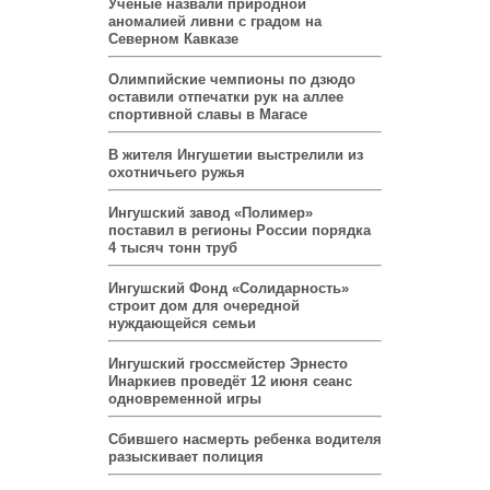
Ученые назвали природной
аномалией ливни с градом на
Северном Кавказе
Олимпийские чемпионы по дзюдо
оставили отпечатки рук на аллее
спортивной славы в Магасе
В жителя Ингушетии выстрелили из
охотничьего ружья
Ингушский завод «Полимер»
поставил в регионы России порядка
4 тысяч тонн труб
Ингушский Фонд «Солидарность»
строит дом для очередной
нуждающейся семьи
Ингушский гроссмейстер Эрнесто
Инаркиев проведёт 12 июня сеанс
одновременной игры
Сбившего насмерть ребенка водителя
разыскивает полиция