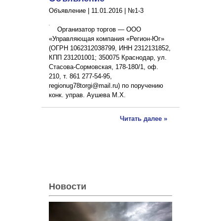
Объявление |
11.01.2016
|
№1-3
Организатор торгов — ООО
«Управляющая компания «Регион-Юг»
(ОГРН 1062312038799, ИНН 2312131852,
КПП 231201001; 350075 Краснодар, ул.
Стасова-Сормовская, 178-180/1, оф.
210, т. 861 277-54-95,
regionug78torgi@mail.ru) по поручению
конк. управ. Аушева М.Х.
Читать далее »
Новости