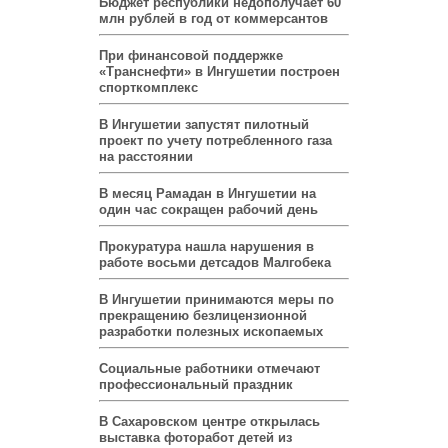
Бюджет республики недополучает 60
млн рублей в год от коммерсантов
При финансовой поддержке
«Транснефти» в Ингушетии построен
спорткомплекс
В Ингушетии запустят пилотный
проект по учету потребленного газа
на расстоянии
В месяц Рамадан в Ингушетии на
один час сокращен рабочий день
Прокуратура нашла нарушения в
работе восьми детсадов Малгобека
В Ингушетии принимаются меры по
прекращению безлицензионной
разработки полезных ископаемых
Социальные работники отмечают
профессиональный праздник
В Сахаровском центре открылась
выставка фоторабот детей из