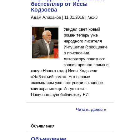
бестселлер от Иссы
Кодзоева
Адам Алиханов |
11.01.2016
|
№1-3
Увидел свет новый
роман теперь уже
народного писателя
Ингушетии (сообщение
о присвоении
литератору почетного
звания пришло прямо в
канун Нового года) Иссы Кодзоева
«Элбазкъий зама». Его первые
экземпляры уже поступили в главное
книгохранилище Ингушетии –
Национальную библиотеку РИ.
Читать далее »
Объявления
Объявление