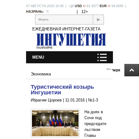
07 АВГУСТА 2026 10:36 | ЦБ
USD
81.4077
EUR
94.0585 |
|
12+
НАЗРАНЬ:
°С
Искать
ЕЖЕДНЕВНАЯ ИНТЕРНЕТ-ГАЗЕТА
MENU
Наверх
Экономика
Туристический козырь
Ингушетии
Ибрагим Цороев |
11.01.2016
|
№1-3
На днях в
Сочи под
председате
льством
Главы