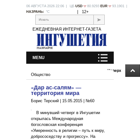
06 АВГУСТА 2026 22:06 | ЦБ
USD
80.9293
EUR
93.1901 |
|
12+
НАЗРАНЬ:
°С
Искать
ЕЖЕДНЕВНАЯ ИНТЕРНЕТ-ГАЗЕТА
MENU
Наверх
Общество
«Дар ас-салям» —
территория мира
Борис Терский |
15.05.2015
|
№60
В минувший четверг в Ингушетии
открылась Международная
богословская конференция
«Умеренность в религии – путь к миру,
добрососедству и прогрессу». На