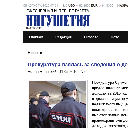
08 АВГУСТА 2026 07:39 | ЦБ
USD
82.1665
EUR
94.8366 |
НАЗР
ЕЖЕДНЕВНАЯ ИНТЕРНЕТ-ГАЗЕТА
Главная
Редакция
О газете
Фото
Новости
Прокуратура взялась за сведения о д
Аслан Аланский |
11.05.2016
|
№
Прокуратура Сунжен
предоставлении мес
доходах за 2015 го
отдела полиции не у
недвижимого имущес
несмотря на то, что
имеются жилые дома
правоохранители до
доходах, расходах,