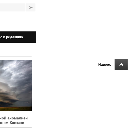
о в редакцию
Наверх
ной аномалией
рном Кавказе