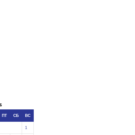
6
ПТ
СБ
ВС
1