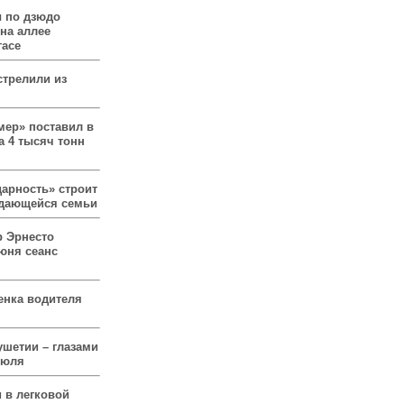
 по дзюдо
 на аллее
гасе
стрелили из
мер» поставил в
а 4 тысяч тонн
арность» строит
ждающейся семьи
р Эрнесто
юня сеанс
енка водителя
ушетии – глазами
июля
 в легковой