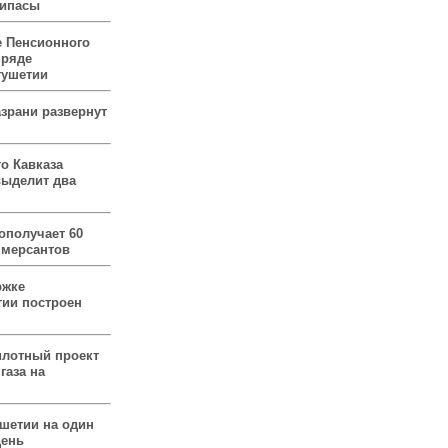
рипасы
 Пенсионного
 ряде
гушетии
зрани развернут
о Кавказа
выделит два
ополучает 60
ммерсантов
ржке
тии построен
илотный проект
газа на
ушетии на один
день