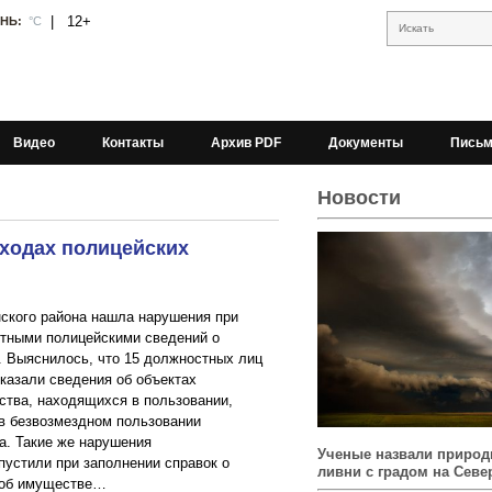
|
12+
АНЬ:
°С
Искать
Видео
Контакты
Архив PDF
Документы
Письм
Новости
оходах полицейских
ского района нашла нарушения при
тными полицейскими сведений о
д. Выяснилось, что 15 должностных лиц
казали сведения об объектах
тва, находящихся в пользовании,
 в безвозмездном пользовании
. Такие же нарушения
Ученые назвали природ
пустили при заполнении справок о
ливни с градом на Севе
 об имуществе…