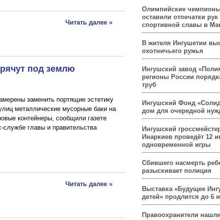
Олимпийские чемпионы
оставили отпечатки рук
Читать далее »
спортивной славы в Ма
В жителя Ингушетии вы
охотничьего ружья
рячут под землю
Ингушский завод «Поли
регионы России порядк
труб
амерены заменить портящие эстетику
Ингушский Фонд «Солид
 улиц металлические мусорные баки на
дом для очередной ну
овые контейнеры, сообщили газете
с-службе главы и правительства
Ингушский гроссмейсте
Инаркиев проведёт 12 и
одновременной игры
Сбившего насмерть реб
разыскивает полиция
Читать далее »
Выставка «Будущее Инг
детей» продлится до 6 
Правоохранители нашли