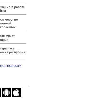
ушения в работе
бека
тся меры по
зионной
скопаемых
 отмечают
здник
открылась
ей из республик
ВСЕ НОВОСТИ