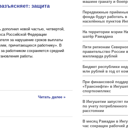
машине гранату и боеп
разъясняет: защита
Передвижные приёмные
фонда будут работать в
населённых пунктов Ин
 дополнил новой частью, четвертой,
На территории мэрии На
екса Российской Федерации
шатёр Рамадана
ателя за нарушение сроков выплаты
сумм, причитающихся работнику». В
Пяти регионам Северног
 за работником сохраняется средний
правительство России 
тановления работы.
миллиарда рублей
Бюджет республики нед
млн рублей в год от ко
При финансовой подде
«Транснефти» в Ингуше
спорткомплекс
Читать далее »
В Ингушетии запустят п
по учету потребленного 
расстоянии
В месяц Рамадан в Инг
час сокращен рабочий 