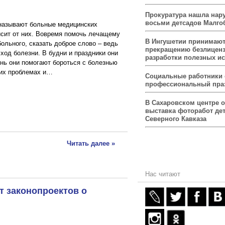
Прокуратура нашла нар
восьми детсадов Малго
 называют больные медицинских
висит от них. Вовремя помочь лечащему
В Ингушетии принимаю
больного, сказать доброе слово – ведь
прекращению безлицен
сход болезни. В будни и праздники они
разработки полезных и
ень они помогают бороться с болезнью
оих проблемах и…
Социальные работники
профессиональный пра
В Сахаровском центре 
выставка фоторабот дет
Северного Кавказа
Читать далее »
Нас читают
т законопроектов о