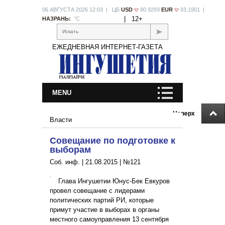
06 АВГУСТА 2026 12:03 | ЦБ
USD
80.9293
EUR
93.1901 |
|
12+
НАЗРАНЬ:
°С
Искать
ЕЖЕДНЕВНАЯ ИНТЕРНЕТ-ГАЗЕТА
MENU
Наверх
Власти
Совещание по подготовке к
выборам
Соб. инф. |
21.08.2015
|
№121
Глава Ингушетии Юнус-Бек Евкуров
провел совещание с лидерами
политических партий РИ, которые
примут участие в выборах в органы
местного самоуправления 13 сентября