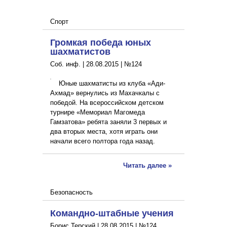
Спорт
Громкая победа юных
шахматистов
Соб. инф. |
28.08.2015
|
№124
Юные шахматисты из клуба «Ади-
Ахмад» вернулись из Махачкалы с
победой. На всероссийском детском
турнире «Мемориал Магомеда
Гамзатова» ребята заняли 3 первых и
два вторых места, хотя играть они
начали всего полтора года назад.
Читать далее »
Безопасность
Командно-штабные учения
Борис Терский |
28.08.2015
|
№124