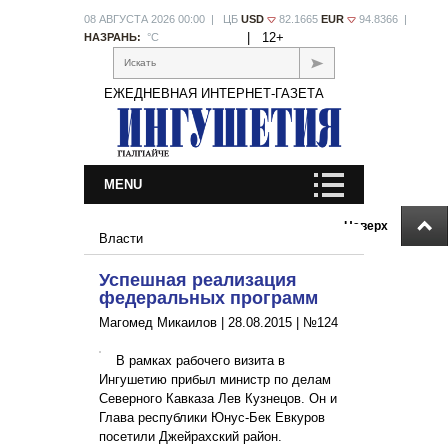
08 АВГУСТА 2026 00:00 | ЦБ
USD
82.1665
EUR
94.8366 |
|
12+
НАЗРАНЬ:
°С
Искать
ЕЖЕДНЕВНАЯ ИНТЕРНЕТ-ГАЗЕТА
MENU
Наверх
Власти
Успешная реализация
федеральных программ
Магомед Микаилов |
28.08.2015
|
№124
В рамках рабочего визита в
Ингушетию прибыл министр по делам
Северного Кавказа Лев Кузнецов. Он и
Глава республики Юнус-Бек Евкуров
посетили Джейрахский район.