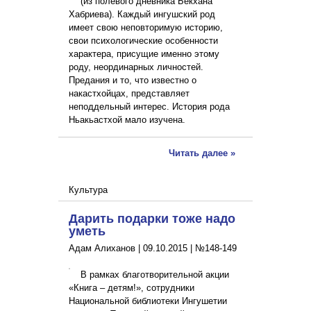
(из полевого дневника Бекхана
Хабриева). Каждый ингушский род
имеет свою неповторимую историю,
свои психологические особенности
характера, присущие именно этому
роду, неординарных личностей.
Предания и то, что известно о
накастхойцах, представляет
неподдельный интерес. История рода
Ньакьастхой мало изучена.
Читать далее »
Культура
Дарить подарки тоже надо
уметь
Адам Алиханов |
09.10.2015
|
№148-149
В рамках благотворительной акции
«Книга – детям!», сотрудники
Национальной библиотеки Ингушетии