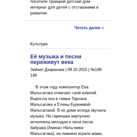
посетили Троицкий детский дом-
интернат для детей с отставанием в
развитии.
Читать далее »
Культура
Её музыка и песни
переживут века
Зейнеп Дзарахова |
09.10.2015
|
№148-
149
В этом году композитор Ева
Мальсагова отмечает свой юбилей.
Выросла она в семье Тархана
Мальсагова и Елены Куркиевой-
Мальсаговой. В их доме всегда звучала
музыка. На гармошке виртуозно
исполняла мелодии и пела песни
бабушка (Аминат Нальгиева-
Мальсагова), на пианино играли мама,