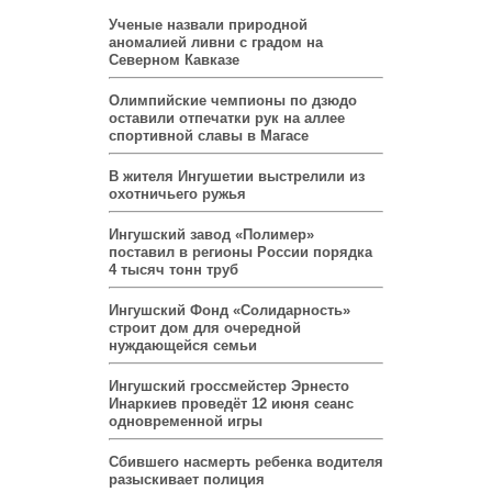
Ученые назвали природной
аномалией ливни с градом на
Северном Кавказе
Олимпийские чемпионы по дзюдо
оставили отпечатки рук на аллее
спортивной славы в Магасе
В жителя Ингушетии выстрелили из
охотничьего ружья
Ингушский завод «Полимер»
поставил в регионы России порядка
4 тысяч тонн труб
Ингушский Фонд «Солидарность»
строит дом для очередной
нуждающейся семьи
Ингушский гроссмейстер Эрнесто
Инаркиев проведёт 12 июня сеанс
одновременной игры
Сбившего насмерть ребенка водителя
разыскивает полиция