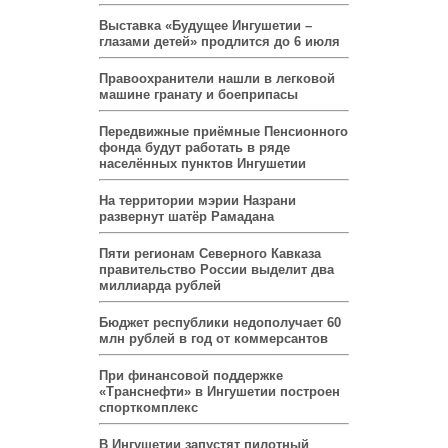
Выставка «Будущее Ингушетии –
глазами детей» продлится до 6 июля
Правоохранители нашли в легковой
машине гранату и боеприпасы
Передвижные приёмные Пенсионного
фонда будут работать в ряде
населённых пунктов Ингушетии
На территории мэрии Назрани
развернут шатёр Рамадана
Пяти регионам Северного Кавказа
правительство России выделит два
миллиарда рублей
Бюджет республики недополучает 60
млн рублей в год от коммерсантов
При финансовой поддержке
«Транснефти» в Ингушетии построен
спорткомплекс
В Ингушетии запустят пилотный